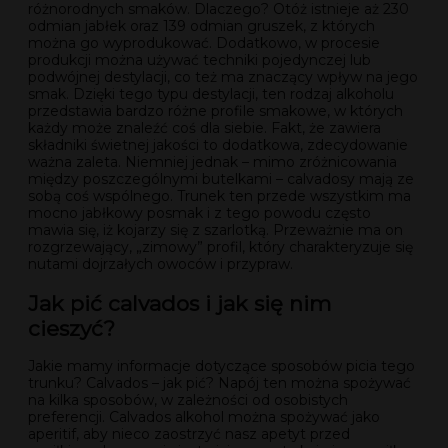
różnorodnych smaków. Dlaczego? Otóż istnieje aż 230
odmian jabłek oraz 139 odmian gruszek, z których
można go wyprodukować. Dodatkowo, w procesie
produkcji można używać techniki pojedynczej lub
podwójnej destylacji, co też ma znaczący wpływ na jego
smak. Dzięki tego typu destylacji, ten rodzaj alkoholu
przedstawia bardzo różne profile smakowe, w których
każdy może znaleźć coś dla siebie. Fakt, że zawiera
składniki świetnej jakości to dodatkowa, zdecydowanie
ważna zaleta. Niemniej jednak – mimo zróżnicowania
między poszczególnymi butelkami – calvadosy mają ze
sobą coś wspólnego. Trunek ten przede wszystkim ma
mocno jabłkowy posmak i z tego powodu często
mawia się, iż kojarzy się z szarlotką. Przeważnie ma on
rozgrzewający, „zimowy” profil, który charakteryzuje się
nutami dojrzałych owoców i przypraw.
Jak pić calvados i jak się nim
cieszyć?
Jakie mamy informacje dotyczące sposobów picia tego
trunku? Calvados – jak pić? Napój ten można spożywać
na kilka sposobów, w zależności od osobistych
preferencji. Calvados alkohol można spożywać jako
aperitif, aby nieco zaostrzyć nasz apetyt przed