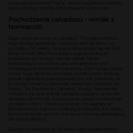
nazywają go również "calvą". Jest to wyjątkowo ciekawy
napój, którego historię zdecydowanie warto znać.
Pochodzenie calvadosu - winiak z
Normandii
Skąd właściwie wziął się calvados? Początków historii
tego trunku upatrywać można już 400 lat temu, na
początku XVI wieku. Za ważną datę uznaje się rok 1553,
kiedy to lord Gilles Picot pisał o jego produkcji po
pojawieniu się nowych odmian jabłek. Około
pięćdziesięciu lat później założono pierwszy cech
zrzeszający producentów calvadosu. Etymologia samej
nazwy tego alkoholu jest nadal przedmiotem dyskusji,
jednak najbardziej prawdopodobnym jest założenie, że
pochodzi od nazwy pewnego skalistego wybrzeża we
Francji, "les Rochers du Calvados". Kiedyś, Normandię
chwalono za cydr, jednak calvados uważano za trunek
dla klasy robotniczej. Rzeczywiście, często produkowali
go lokalni rolnicy. Ponieważ jednak, nie sięgnęły go
konsekwencje wybuchu filoksery pod koniec XIX wieku,
która pustoszyła winnice, stał się on cenioną alternatywą
dla innych alkoholi.
Za jego rozsławienie w XX wieku odpowiadali również