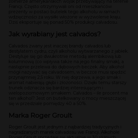
żołnierze amerykańskich wojsk przebywający na terenie
Francji. Często otrzymywali oni od mieszkańców
prezenty w postaci butelek tego alkoholu w ramach
wdzięczności za wysiłki włożone w wyzwolenie kraju.
Dziś eksportuje się ponad 50% produkcji calvadosu.
Jak wyrabiany jest calvados?
Calvados zwany jest inaczej brandy calvados lub
destylatem cydru, czyli alkoholu wytwarzanego z jabłek.
Destyluje się go dwukrotnie metodą alembikową lub
kolumnową (co wpływa także na jego finalny smak), a
następnie przelewa do dębowych beczek. Aby alkohol
mógł nazywać się calvadosem, w beczce musi spędzić
przynajmniej 2,5 roku. W niej dojrzewa, a jego smak i
aromat nabierają głębi i złożoności. Dzięki temu starszy
trunek odznacza się bardziej interesującym i
wielopoziomowym smakiem. Calvados – ile procent ma
ten alkohol? Jest on butelkowany o mocy mieszczącej
się w przedziale pomiędzy 40 a 50%.
Marka Roger Groult
Roger Groult jest jednym z najbardziej tradycyjnych i
nagradzanych marek calvadosu we Francji. Alkohole
Roger Groult sprzedaje się aktualnie w 30 różnych