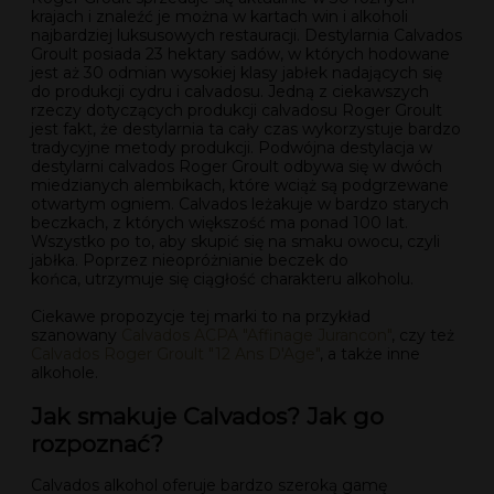
krajach i znaleźć je można w kartach win i alkoholi
najbardziej luksusowych restauracji. Destylarnia Calvados
Groult posiada 23 hektary sadów, w których hodowane
jest aż 30 odmian wysokiej klasy jabłek nadających się
do produkcji cydru i calvadosu. Jedną z ciekawszych
rzeczy dotyczących produkcji calvadosu Roger Groult
jest fakt, że destylarnia ta cały czas wykorzystuje bardzo
tradycyjne metody produkcji. Podwójna destylacja w
destylarni calvados Roger Groult odbywa się w dwóch
miedzianych alembikach, które wciąż są podgrzewane
otwartym ogniem. Calvados leżakuje w bardzo starych
beczkach, z których większość ma ponad 100 lat.
Wszystko po to, aby skupić się na smaku owocu, czyli
jabłka. Poprzez nieopróżnianie beczek do
końca, utrzymuje się ciągłość charakteru alkoholu.
Ciekawe propozycje tej marki to na przykład
szanowany
Calvados ACPA "Affinage Jurancon"
, czy też
Calvados Roger Groult "12 Ans D'Age"
, a także inne
alkohole.
Jak smakuje Calvados? Jak go
rozpoznać?
Calvados alkohol oferuje bardzo szeroką gamę