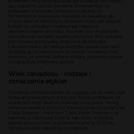
posiłkiem. Inną opcją jest picie go w trakcie i po posiłku,
aby wspomóc proces trawienia. Powinien być on
podawany w kieliszku w kształcie tulipana i w
temperaturze pokojowej. Kieliszek do calvados, jak i
innych alkoholi starzonych, powinien mieć taki właśnie
kształt, by umożliwić trunkowi jak najlepsze
skoncentrowanie aromatu. Powinien być on ponadto
niewielki oraz na lekko wydłużonej nóżce. Mile widziana
jest również przykrywką dołączona do kieliszka.
Calvados nalany do takiego kieliszka, gwarantuje nam
degustację na najwyższym poziomie i możemy mieć
pewność, że aromat zostanie podany naszemu nosowi
w najbardziej efektywny sposób.
Wiek calvadosu - rodzaje i
oznaczenia etykiet
Calvadosy można podzielić ze względu na ich wiek, czyli
liczbę lat przeleżanych w beczce. Na tej podstawie na
etykietach tego alkoholu widnieją oznaczenia. Young
oznacza calvados, który był starzony przez przynajmniej
2 lata, Reserve – minimum 3 lata, Vieille Reserve – co
najmniej 4, natomiast Extra to taki, który w beczce
spędził powyżej 6 lat (a przeważnie jest to 10-15 lat).
Istnieją również calvadosy rocznikowe.