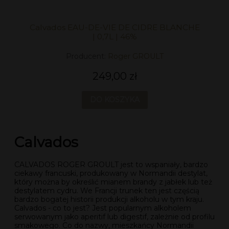
Calvados EAU-DE-VIE DE CIDRE BLANCHE
| 0,7L | 46%
Producent:
Roger GROULT
249,00 zł
DO KOSZYKA
Calvados
CALVADOS ROGER GROULT jest to wspaniały, bardzo
ciekawy francuski, produkowany w Normandii destylat,
który można by określić mianem brandy z jabłek lub też
destylatem cydru. We Francji trunek ten jest częścią
bardzo bogatej historii produkcji alkoholu w tym kraju.
Calvados - co to jest? Jest popularnym alkoholem
serwowanym jako aperitif lub digestif, zależnie od profilu
smakowego. Co do nazwy, mieszkańcy Normandii