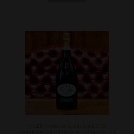
MILER Prosecco Superiore DOCG
Conegliano Valdobbiadene | Magnum 1,5 L