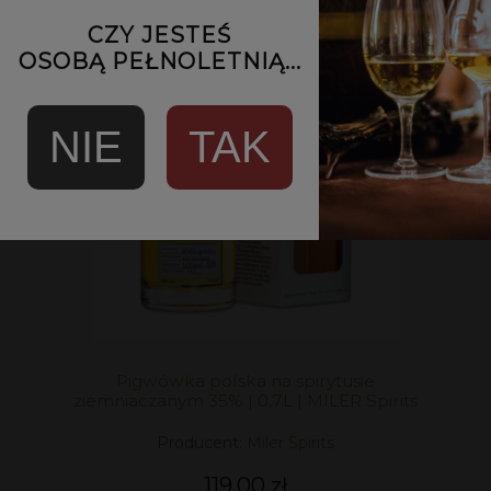
CZY JESTEŚ
OSOBĄ PEŁNOLETNIĄ...
NIE
TAK
Pigwówka polska na spirytusie
ziemniaczanym 35% | 0,7L | MILER Spirits
Producent:
Miler Spirits
119,00 zł