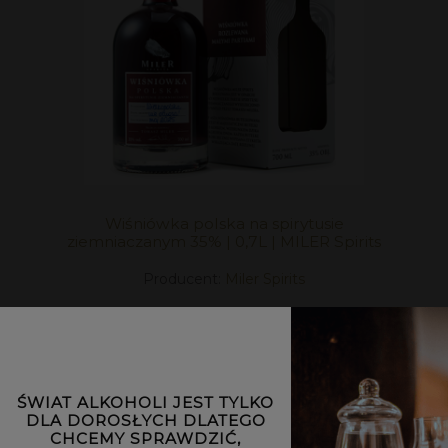
Wiśniówka polska na spirytusie
ziemniaczanym 35% | 0,7L | MILER Spirits
Producent:
Miler Spirits
119,00 zł
DO KOSZYKA
ŚWIAT ALKOHOLI JEST TYLKO
DLA DOROSŁYCH DLATEGO
CHCEMY SPRAWDZIĆ,