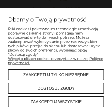
Producent:
Roger GROULT
249,00 zł
Dbamy o Twoją prywatność
Pliki cookies i pokrewne im technologie umożliwiają
DO KOSZYKA
poprawne działanie strony i pomagają nam
dostosować ofertę do Twoich potrzeb. Możesz
zaakceptować wykorzystanie przez nas wszystkich
tych plików i przejść do sklepu lub dostosować użycie
«
1
2
3
4
5
6
»
plików do swoich preferencji, wybierając opcję
"Dostosuj zgody".
Więcej o plikach cookies przeczytasz w naszej Polityce
prywatności.
POMOC
ZAAKCEPTUJ TYLKO NIEZBĘDNE
INFORMACJE
DOSTOSUJ ZGODY
O NAS
ZAAKCEPTUJ WSZYSTKIE