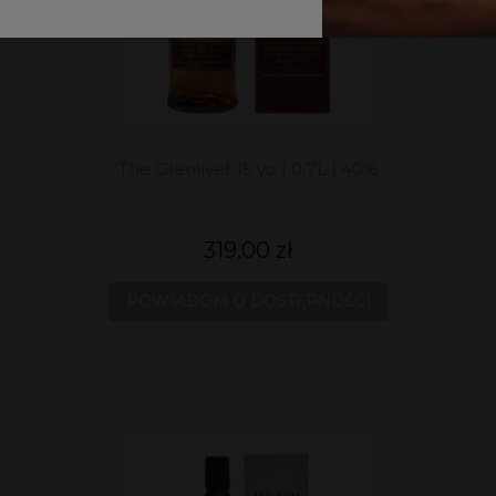
The Glenlivet 15 yo | 0,7L | 40%
319,00 zł
POWIADOM O DOSTĘPNOŚCI