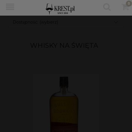
Dostępność: (wybierz)
WHISKY NA ŚWIĘTA