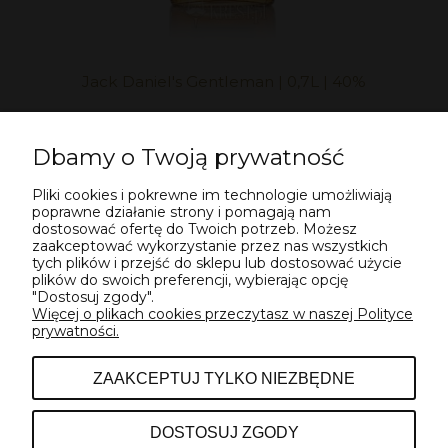
Jack Daniel's Gentleman | 0,7L | 40%
149,00 zł
Dbamy o Twoją prywatność
Pliki cookies i pokrewne im technologie umożliwiają
POWIADOM O DOSTĘPNOŚCI
poprawne działanie strony i pomagają nam
dostosować ofertę do Twoich potrzeb. Możesz
zaakceptować wykorzystanie przez nas wszystkich
tych plików i przejść do sklepu lub dostosować użycie
«
1
2
»
plików do swoich preferencji, wybierając opcję
"Dostosuj zgody".
Więcej o plikach cookies przeczytasz w naszej Polityce
prywatności.
POMOC
ZAAKCEPTUJ TYLKO NIEZBĘDNE
INFORMACJE
DOSTOSUJ ZGODY