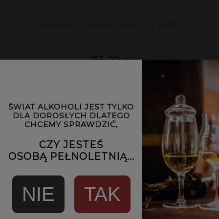
Tamnavulin Double Cask | 0,7L | 40%
165,00 zł
POWIADOM O DOSTĘPNOŚCI
ŚWIAT ALKOHOLI JEST TYLKO
DLA DOROSŁYCH DLATEGO
CHCEMY SPRAWDZIĆ,
CZY JESTEŚ
OSOBĄ PEŁNOLETNIĄ...
NIE
TAK