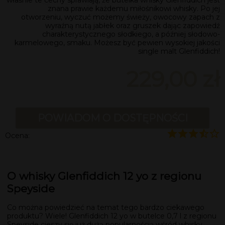
znana prawie każdemu miłośnikowi whisky. Po jej
otworzeniu, wyczuć możemy świeży, owocowy zapach z
wyraźną nutą jabłek oraz gruszek dając zapowiedź
charakterystycznego słodkiego, a później słodowo-
karmelowego, smaku. Możesz być pewien wysokiej jakości
single malt Glenfiddich!
229,00 zł
POWIADOM O DOSTĘPNOŚCI
Ocena:
O whisky Glenfiddich 12 yo z regionu
Speyside
Co można powiedzieć na temat tego bardzo ciekawego
produktu? Wiele! Glenfiddich 12 yo w butelce 0,7 l z regionu
Speyside cieszy się już dużą popularnością wśród whisky