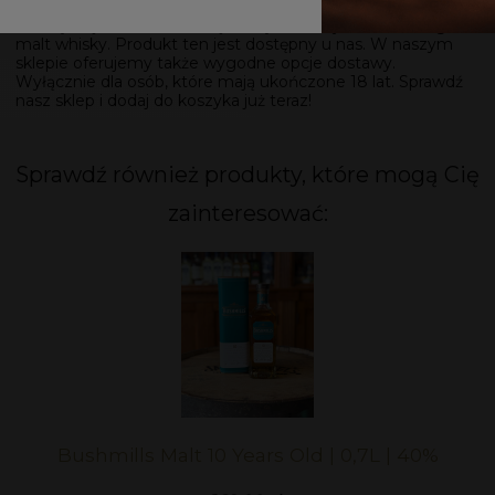
warta swojej ceny. Glenfiddich charakteryzującą się
zielonymi jabłuszkami zna już chyba każdy miłośnik single
malt whisky. Produkt ten jest dostępny u nas. W naszym
sklepie oferujemy także wygodne opcje dostawy.
Wyłącznie dla osób, które mają ukończone 18 lat. Sprawdź
nasz sklep i dodaj do koszyka już teraz!
Sprawdź również produkty, które mogą Cię
zainteresować:
Bushmills Malt 10 Years Old | 0,7L | 40%