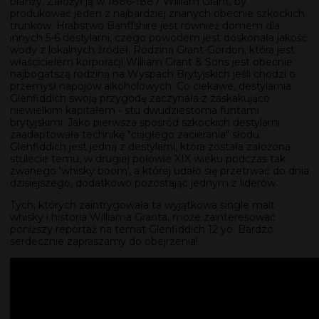
branży. Założył ją w 1886-1887 William Grant, by
produkować jeden z najbardziej znanych obecnie szkockich
trunków. Hrabstwo Banffshire jest również domem dla
innych 5-6 destylarni, czego powodem jest doskonała jakość
wody z lokalnych źródeł. Rodzina Grant-Gordon, która jest
właścicielem korporacji William Grant & Sons jest obecnie
najbogatszą rodziną na Wyspach Brytyjskich jeśli chodzi o
przemysł napojów alkoholowych. Co ciekawe, destylarnia
Glenfiddich swoją przygodę zaczynała z zaskakująco
niewielkim kapitałem - stu dwudziestoma funtami
brytyjskimi. Jako pierwsza spośród szkockich destylarni
zaadaptowała technikę "ciągłego zacierania" słodu.
Glenfiddich jest jedną z destylarni, która została założona
stulecie temu, w drugiej połowie XIX wieku podczas tak
zwanego 'whisky boom', a której udało się przetrwać do dnia
dzisiejszego, dodatkowo pozostając jednym z liderów.
Tych, których zaintrygowała ta wyjątkowa single malt
whisky i historia Williama Granta, może zainteresować
poniższy reportaż na temat Glenfiddich 12 yo. Bardzo
serdecznie zapraszamy do obejrzenia!