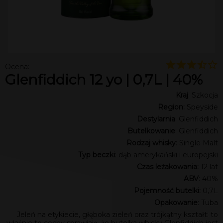
Ocena:
Glenfiddich 12 yo | 0,7L | 40%
Kraj
: Szkocja
Region:
Speyside
Destylarnia
: Glenfiddich
Butelkowanie
: Glenfiddich
Rodzaj whisky
: Single Malt
Typ beczki
: dąb amerykański i europejski
Czas leżakowania:
12 lat
ABV
: 40%
Pojemność butelki:
0,7L
Opakowanie
: Tuba
Jeleń na etykiecie, głęboka zieleń oraz trójkątny kształt: to
właśnie te cechy sprawiają, że butelka whisky Glenfiddich jest