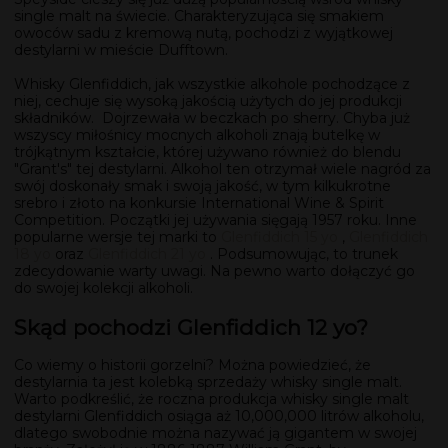
single malt na świecie. Charakteryzująca się smakiem
owoców sadu z kremową nutą, pochodzi z wyjątkowej
destylarni w mieście Dufftown.
Whisky Glenfiddich, jak wszystkie alkohole pochodzące z
niej, cechuje się wysoką jakością użytych do jej produkcji
składników. Dojrzewała w beczkach po sherry. Chyba już
wszyscy miłośnicy mocnych alkoholi znają butelkę w
trójkątnym kształcie, której używano również do blendu
"Grant's" tej destylarni. Alkohol ten otrzymał wiele nagród za
swój doskonały smak i swoją jakość, w tym kilkukrotne
srebro i złoto na konkursie International Wine & Spirit
Competition. Początki jej używania sięgają 1957 roku. Inne
popularne wersje tej marki to
Glenfiddich 15 yo
,
Glenfiddich
18 yo
oraz
Glenfiddich 21 yo
. Podsumowując, to trunek
zdecydowanie warty uwagi. Na pewno warto dołączyć go
do swojej kolekcji alkoholi.
Skąd pochodzi Glenfiddich 12 yo?
Co wiemy o historii gorzelni? Można powiedzieć, że
destylarnia ta jest kolebką sprzedaży whisky single malt.
Warto podkreślić, że roczna produkcja whisky single malt
destylarni Glenfiddich osiąga aż 10,000,000 litrów alkoholu,
dlatego swobodnie można nazywać ją gigantem w swojej