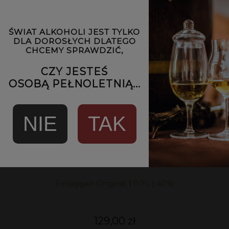
ŚWIAT ALKOHOLI JEST TYLKO
DLA DOROSŁYCH DLATEGO
CHCEMY SPRAWDZIĆ,
CZY JESTEŚ
OSOBĄ PEŁNOLETNIĄ...
NIE
TAK
Finlaggan Original | 0,7L | 40%
129,00 zł