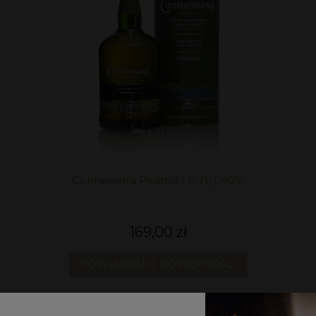
Connemara Peated | 0,7L | 40%
169,00 zł
POWIADOM O DOSTĘPNOŚCI