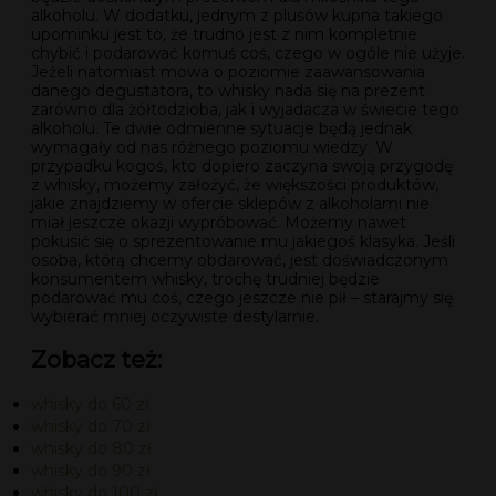
alkoholu. W dodatku, jednym z plusów kupna takiego
upominku jest to, że trudno jest z nim kompletnie
chybić i podarować komuś coś, czego w ogóle nie użyje.
Jeżeli natomiast mowa o poziomie zaawansowania
danego degustatora, to whisky nada się na prezent
zarówno dla żółtodzioba, jak i wyjadacza w świecie tego
alkoholu. Te dwie odmienne sytuacje będą jednak
wymagały od nas różnego poziomu wiedzy. W
przypadku kogoś, kto dopiero zaczyna swoją przygodę
z whisky, możemy założyć, że większości produktów,
jakie znajdziemy w ofercie sklepów z alkoholami nie
miał jeszcze okazji wypróbować. Możemy nawet
pokusić się o sprezentowanie mu jakiegoś klasyka. Jeśli
osoba, którą chcemy obdarować, jest doświadczonym
konsumentem whisky, trochę trudniej będzie
podarować mu coś, czego jeszcze nie pił – starajmy się
wybierać mniej oczywiste destylarnie.
Zobacz też:
whisky do 60 zł
whisky do 70 zł
whisky do 80 zł
whisky do 90 zł
whisky do 100 zł