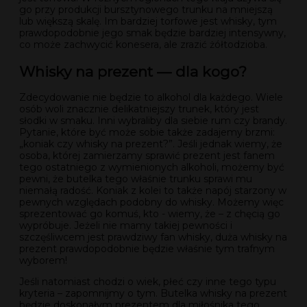
go przy produkcji bursztynowego trunku na mniejszą
lub większą skalę. Im bardziej torfowe jest whisky, tym
prawdopodobnie jego smak będzie bardziej intensywny,
co może zachwycić konesera, ale zrazić żółtodzioba.
Whisky na prezent — dla kogo?
Zdecydowanie nie będzie to alkohol dla każdego. Wiele
osób woli znacznie delikatniejszy trunek, który jest
słodki w smaku. Inni wybraliby dla siebie rum czy brandy.
Pytanie, które być może sobie także zadajemy brzmi:
„koniak czy whisky na prezent?”. Jeśli jednak wiemy, że
osoba, której zamierzamy sprawić prezent jest fanem
tego ostatniego z wymienionych alkoholi, możemy być
pewni, że butelka tego właśnie trunku sprawi mu
niemałą radość. Koniak z kolei to także napój starzony w
pewnych względach podobny do whisky. Możemy więc
sprezentować go komuś, kto - wiemy, że – z chęcią go
wypróbuje. Jeżeli nie mamy takiej pewności i
szczęśliwcem jest prawdziwy fan whisky, duża whisky na
prezent prawdopodobnie będzie właśnie tym trafnym
wyborem!
Jeśli natomiast chodzi o wiek, płeć czy inne tego typu
kryteria – zapomnijmy o tym. Butelka whisky na prezent
będzie doskonałym prezentem dla miłośnika tego