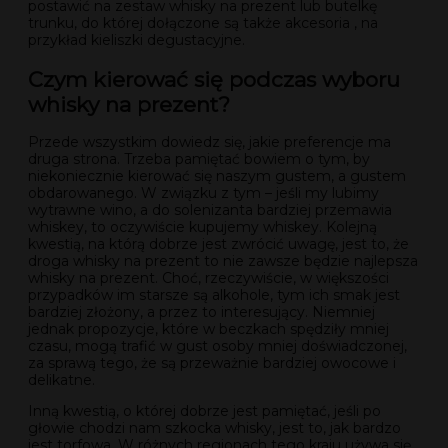
postawić na zestaw whisky na prezent lub butelkę
trunku, do której dołączone są także akcesoria , na
przykład kieliszki degustacyjne.
Czym kierować się podczas wyboru
whisky na prezent?
Przede wszystkim dowiedz się, jakie preferencje ma
druga strona. Trzeba pamiętać bowiem o tym, by
niekoniecznie kierować się naszym gustem, a gustem
obdarowanego. W związku z tym – jeśli my lubimy
wytrawne wino, a do solenizanta bardziej przemawia
whiskey, to oczywiście kupujemy whiskey. Kolejną
kwestią, na którą dobrze jest zwrócić uwagę, jest to, że
droga whisky na prezent to nie zawsze będzie najlepsza
whisky na prezent. Choć, rzeczywiście, w większości
przypadków im starsze są alkohole, tym ich smak jest
bardziej złożony, a przez to interesujący. Niemniej
jednak propozycje, które w beczkach spędziły mniej
czasu, mogą trafić w gust osoby mniej doświadczonej,
za sprawą tego, że są przeważnie bardziej owocowe i
delikatne.
Inną kwestią, o której dobrze jest pamiętać, jeśli po
głowie chodzi nam szkocka whisky, jest to, jak bardzo
jest torfowa. W różnych regionach tego kraju używa się