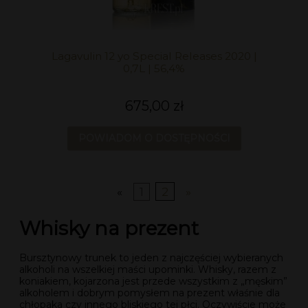
Lagavulin 12 yo Special Releases 2020 |
0,7L | 56,4%
675,00 zł
POWIADOM O DOSTĘPNOŚCI
«
1
2
»
Whisky na prezent
Bursztynowy trunek to jeden z najczęściej wybieranych
alkoholi na wszelkiej maści upominki. Whisky, razem z
koniakiem, kojarzona jest przede wszystkim z „męskim”
alkoholem i dobrym pomysłem na prezent właśnie dla
chłopaka czy innego bliskiego tej płci. Oczywiście może