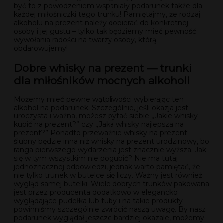
być to z powodzeniem wspaniały podarunek także dla
każdej miłośniczki tego trunku! Pamiętajmy, że rodzaj
alkoholu na prezent należy dobierać do konkretnej
osoby i jej gustu – tylko tak będziemy mieć pewność
wywołania radości na twarzy osoby, którą
obdarowujemy!
Dobre whisky na prezent — trunki
dla miłośników mocnych alkoholi
Możemy mieć pewne wątpliwości wybierając ten
alkohol na podarunek. Szczególnie, jeśli okazja jest
uroczysta i ważna, możesz pytać siebie „Jakie whisky
kupić na prezent?” czy „Jaka whisky najlepsza na
prezent?” Ponadto przeważnie whisky na prezent
ślubny będzie inna niż whisky na prezent urodzinowy, bo
ranga pierwszego wydarzenia jest znacznie wyższa. Jak
się w tym wszystkim nie pogubić? Nie ma tutaj
jednoznacznej odpowiedzi, jednak warto pamiętać, że
nie tylko trunek w butelce się liczy. Ważny jest również
wygląd samej butelki. Wiele dobrych trunków pakowana
jest przez producenta dodatkowo w elegancko
wyglądające pudełka lub tuby i na takie produkty
powinniśmy szczególnie zwrócić naszą uwagę. By nasz
podarunek wyglądał jeszcze bardziej okazale, możemy