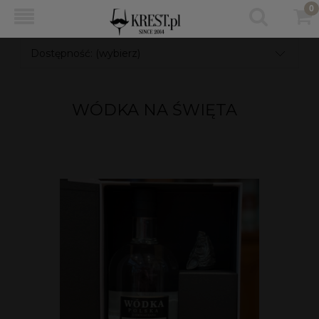
Dostępność: (wybierz)
WÓDKA NA ŚWIĘTA