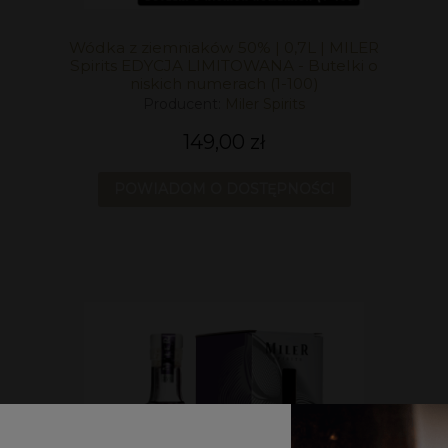
Wódka z ziemniaków 50% | 0,7L | MILER
Spirits EDYCJA LIMITOWANA - Butelki o
niskich numerach (1-100)
Producent:
Miler Spirits
149,00 zł
POWIADOM O DOSTĘPNOŚCI