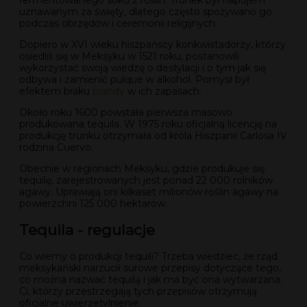
fermentowanego soku z roślin. Trunek był napojem
uznawanym za święty, dlatego często spożywano go
podczas obrzędów i ceremonii religijnych.
Dopiero w XVI wieku hiszpańscy konkwistadorzy, którzy
osiedlili się w Meksyku w 1521 roku, postanowili
wykorzystać swoją wiedzę o destylacji i o tym jak się
odbywa i zamienić pulque w alkohol. Pomysł był
efektem braku
brandy
w ich zapasach.
Około roku 1600 powstała pierwsza masowo
produkowana tequila. W 1975 roku oficjalną licencję na
produkcję trunku otrzymała od króla Hiszpanii Carlosa IV
rodzina Cuervo.
Obecnie w regionach Meksyku, gdzie produkuje się
tequilę, zarejestrowanych jest ponad 22 000 rolników
agawy. Uprawiają oni kilkaset milionów roślin agawy na
powierzchni 125 000 hektarów.
Tequila - regulacje
Co wiemy o produkcji tequili? Trzeba wiedzieć, że rząd
meksykański narzucił surowe przepisy dotyczące tego,
co można nazwać tequilą i jak ma być ona wytwarzana.
Ci, którzy przestrzegają tych przepisów otrzymują
oficjalne uwierzetylnienie.