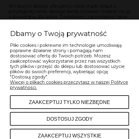
W naszym sklepie oferujemy różne marki tequili o
przystępnej cenie, dlatego każdy powinien znaleźć opcję
odpowiednią dla siebie. Dodatkowo, zapewniamy także
wygodne opcje dostawy. Państwa komfort to dla nas
priorytet! Dodaj do koszyka, kup online i sprawdź już
Dbamy o Twoją prywatność
teraz! Z nami masz okazję poznać niepowtarzalny świat
tego alkoholu i przekonać się jaki ma smak oraz aromat!
Sprzedaż dostępna wyłącznie dla osób pełnoletnich.
Pliki cookies i pokrewne im technologie umożliwiają
poprawne działanie strony i pomagają nam
Zobacz też:
dostosować ofertę do Twoich potrzeb. Możesz
zaakceptować wykorzystanie przez nas wszystkich
tequila do 100 zł
tych plików i przejść do sklepu lub dostosować użycie
plików do swoich preferencji, wybierając opcję
"Dostosuj zgody".
Więcej o plikach cookies przeczytasz w naszej Polityce
prywatności.
POMOC
ZAAKCEPTUJ TYLKO NIEZBĘDNE
INFORMACJE
DOSTOSUJ ZGODY
O NAS
ZAAKCEPTUJ WSZYSTKIE