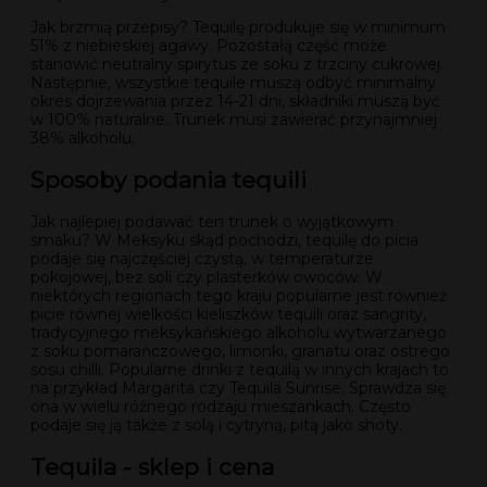
Jak brzmią przepisy? Tequilę produkuje się w minimum
51% z niebieskiej agawy. Pozostałą część może
stanowić neutralny spirytus ze soku z trzciny cukrowej.
Następnie, wszystkie tequile muszą odbyć minimalny
okres dojrzewania przez 14-21 dni, składniki muszą być
w 100% naturalne. Trunek musi zawierać przynajmniej
38% alkoholu.
Sposoby podania tequili
Jak najlepiej podawać ten trunek o wyjątkowym
smaku? W Meksyku skąd pochodzi, tequilę do picia
podaje się najczęściej czystą, w temperaturze
pokojowej, bez soli czy plasterków owoców. W
niektórych regionach tego kraju popularne jest również
picie równej wielkości kieliszków tequili oraz sangrity,
tradycyjnego meksykańskiego alkoholu wytwarzanego
z soku pomarańczowego, limonki, granatu oraz ostrego
sosu chilli. Popularne drinki z tequilą w innych krajach to
na przykład Margarita czy Tequila Sunrise. Sprawdza się
ona w wielu różnego rodzaju mieszankach. Często
podaje się ją także z solą i cytryną, pitą jako shoty.
Tequila - sklep i cena