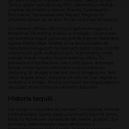
go tylko w pięciu regionach Meksyku. Należą do nich
Jalisco (gdzie wytwarza się 99% całkowitej produkcji i
znajduje się miasto o nazwie Tequila), Guanajuanto,
Michoacan, Tamaulipas oraz Nayarit. Regiony te
oficjalnie uznaje się za dom trunku w ponad 40 krajach.
Co ciekawe, istnieje 166 różnych gatunków agawy, z
których aż 125 można znaleźć w Meksyku. Do procesu
wytworzenia tequili używa się jednak jedynie niebieskiej
agawy Weber Blue. Rośliny te są dostosowane do
warunków panujących na terenach gdzie rosną, czyli do
czerwonych gleb wulkanicznych. Wyróżniamy różne
rodzaje tequili, między innymi srebrną i złotą. Ta
pierwsza jest bezbarwna i nieco ostrzejsza; dojrzewa
krócej i może być butelkowana bezpośrednio po
destylacji. W drugiej smak jest nieco zmiękczony. Jest
także tequila Anejo, starzona od roku do 3 lat, łagodna i
delikatna w smaku. Można wymienić też tequilę blanco i
reposado, które różnią się okresem starzenia.
Historia tequili
Od czego to wszystko się zaczęło? Co ciekawe, historia
meksykańskiej agawy sięga już ponad tysiąca lat temu,
kiedy to Aztekowie wytwarzali tak zwane „pulque”. Był
to mętny, lekko kwaśny napój alkoholowy z