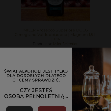
MILER Prosecco Superiore DOCG
Conegliano Valdobbiadene | Magnum 1,5 L
| 11%
Producent:
Miler Selection
169,00 zł
DO KOSZYKA
ŚWIAT ALKOHOLI JEST TYLKO
DLA DOROSŁYCH DLATEGO
CHCEMY SPRAWDZIĆ,
CZY JESTEŚ
OSOBĄ PEŁNOLETNIĄ...