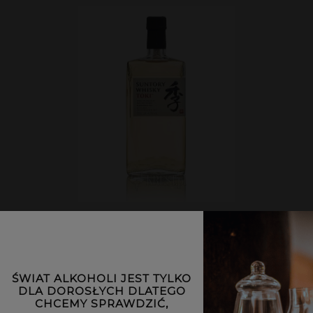
Suntory Toki | 0,7L | 43%
189,00 zł
ŚWIAT ALKOHOLI JEST TYLKO
DLA DOROSŁYCH DLATEGO
CHCEMY SPRAWDZIĆ,
POWIADOM O DOSTĘPNOŚCI