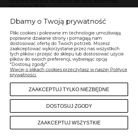
wygodną dostawę. Wyłącznie dla osób, które mają
ukończone 18 lat.
Whisky japońskie - cena
Dbamy o Twoją prywatność
Jak prezentuje się cena trunków z Japonii? W naszym
Pliki cookies i pokrewne im technologie umożliwiają
sklepie oferowana jest whisky japońska w przystępnych,
poprawne działanie strony i pomagają nam
adekwatnych do jakości cenach. Dostępny jest szeroki
dostosować ofertę do Twoich potrzeb. Możesz
asortyment wysokiej klasy alkoholi. Sprawdź dostępność
zaakceptować wykorzystanie przez nas wszystkich
i dodaj do koszyka!
tych plików i przejść do sklepu lub dostosować użycie
plików do swoich preferencji, wybierając opcję
"Dostosuj zgody".
Więcej o plikach cookies przeczytasz w naszej Polityce
prywatności.
POMOC
ZAAKCEPTUJ TYLKO NIEZBĘDNE
INFORMACJE
DOSTOSUJ ZGODY
O NAS
ZAAKCEPTUJ WSZYSTKIE