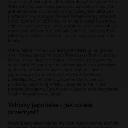
Taketsuru chciał z początku wybudować destylarnię na
Hokkaido, wyspie znajdującej się na północy kraju. Torii
jednak obawiał się, że jest to zbyt odległa lokalizacja i
postanowił wybudować zakład Yamazaki na obrzeżach
Kioto. Było to w 1923 roku. W takiej sytuacji Taketsuru
odpuścił swój pomysł i przejął stanowisko kierownika w
nowo wybudowanej Yamazaki. Odszedł jednak w 1934
roku, by w końcu założyć biznes w swojej wymarzonej
lokacji.
Od tej historii minęło ponad osiemdziesiąt lat, jednak
oba interesy założone przez Taketsuru i Torii – Suntory i
Nikka - nadal prężnie działają i rozwijają się z wieloma
sukcesami. Bezsprzecznie, dominują one na japońskim
rynku. Co ciekawe, w przeciwieństwie do takich
gigantów jak firma DIAGEO czy Pernod Ricard,
posiadają jedynie cztery gorzelnie zajmujące się
produkcją japońskiej whisky. Obecnie firma Nikka
posiada destylarnię Ben Nevis w Szkocji oraz destylarnie
Yoichi i Miyagikyo w Japonii.
Whisky japońska - jak działa
przemysł?
Rozwój japońskich gorzelni przebiegał wyraźnie szybciej
niż innych, Japonia stawia również na mniejszą liczbę