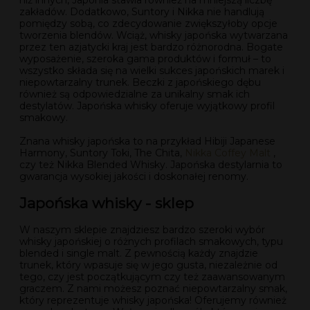
zakładów. Dodatkowo, Suntory i Nikka nie handlują
pomiędzy sobą, co zdecydowanie zwiększyłoby opcje
tworzenia blendów. Wciąż, whisky japońska wytwarzana
przez ten azjatycki kraj jest bardzo różnorodna. Bogate
wyposażenie, szeroka gama produktów i formuł – to
wszystko składa się na wielki sukces japońskich marek i
niepowtarzalny trunek. Beczki z japońskiego dębu
również są odpowiedzialne za unikalny smak ich
destylatów. Japońska whisky oferuje wyjątkowy profil
smakowy.
Znana whisky japońska to na przykład Hibiji Japanese
Harmony, Suntory Toki, The Chita,
Nikka Coffey Malt
,
czy też Nikka Blended Whisky. Japońska destylarnia to
gwarancja wysokiej jakości i doskonałej renomy.
Japońska whisky - sklep
W naszym sklepie znajdziesz bardzo szeroki wybór
whisky japońskiej o różnych profilach smakowych, typu
blended i single malt. Z pewnością każdy znajdzie
trunek, który wpasuje się w jego gusta, niezależnie od
tego, czy jest początkującym czy też zaawansowanym
graczem. Z nami możesz poznać niepowtarzalny smak,
który reprezentuje whisky japońska! Oferujemy również