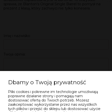
sprawia, że Blanton's Original Single Barrel to pomysł na
prezent z klasą, który zachwyci nie tylko konesera.
Imię i nazwisko:
Twoja opinia:
Dbamy o Twoją prywatność
Pliki cookies i pokrewne im technologie umożliwiają
WYŚLIJ
poprawne działanie strony i pomagają nam
dostosować ofertę do Twoich potrzeb. Możesz
zaakceptować wykorzystanie przez nas wszystkich
tych plików i przejść do sklepu lub dostosować użycie