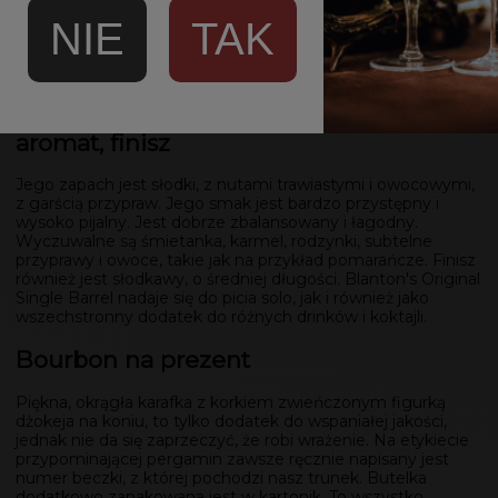
praw do destylacji. Jest własnością Age International, Inc.
NIE
TAK
Trunki destyluje się we Frankfort w stanie Kentucky oraz w
destylarni Buffalo Trace. Jest to zdecydowanie warta uwagi
propozycja.
Blanton's Original Single Barrel – smak,
aromat, finisz
Jego zapach jest słodki, z nutami trawiastymi i owocowymi,
z garścią przypraw. Jego smak jest bardzo przystępny i
wysoko pijalny. Jest dobrze zbalansowany i łagodny.
Wyczuwalne są śmietanka, karmel, rodzynki, subtelne
przyprawy i owoce, takie jak na przykład pomarańcze. Finisz
również jest słodkawy, o średniej długości. Blanton's Original
Single Barrel nadaje się do picia solo, jak i również jako
wszechstronny dodatek do różnych drinków i koktajli.
Bourbon na prezent
Piękna, okrągła karafka z korkiem zwieńczonym figurką
dżokeja na koniu, to tylko dodatek do wspaniałej jakości,
jednak nie da się zaprzeczyć, że robi wrażenie. Na etykiecie
przypominającej pergamin zawsze ręcznie napisany jest
numer beczki, z której pochodzi nasz trunek. Butelka
dodatkowo zapakowana jest w kartonik. To wszystko