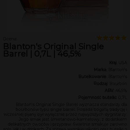
Ocena:
Blanton's Original Single
Barrel | 0,7L | 46,5%
Kraj
: USA
Marka
: Blanton's
Butelkowanie
: Blanton's
Rodzaj
: Bourbon
ABV
: 46,5%
Pojemność butelki:
0,7L
Blanton's Original Single Barrel wyznacza standardy dla
bourbonów typu single barrel. Posiada bogatą tradycję i
wcześniej pijany był wyłącznie przez najwyższych dygnitarzy.
Jego smak jest śmietanowo-karmelowy, z dodatkiem
delikatnych owoców i przypraw. Świetnie smakuje zarówno
solo, jak i w drinkach. Za sprawą wysokiej jakości oraz butelki o