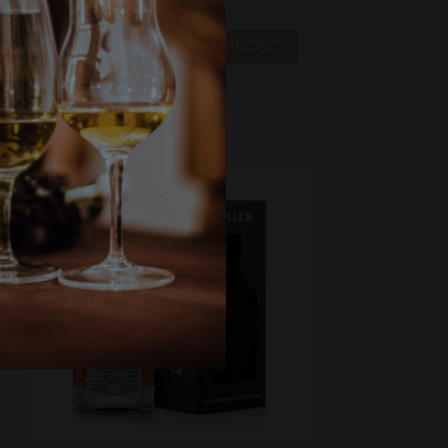
229,00 zł
POWIADOM O DOSTĘPNOŚCI