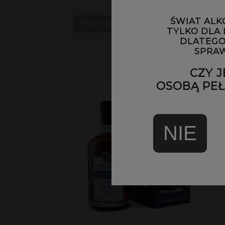
269,00 zł
ŚWIAT ALK
POWIADOM O DOSTĘPNOŚCI
TYLKO DLA
DLATEGO
SPRAW
CZY J
OSOBĄ PEŁN
NIE