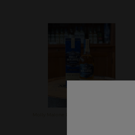
Molly Malone Premium Irish Whiskey 40%
0,7l