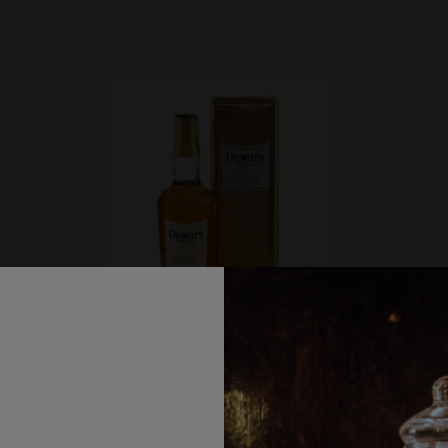
Dewar's White Label 15 YO | 0,7L | 40%