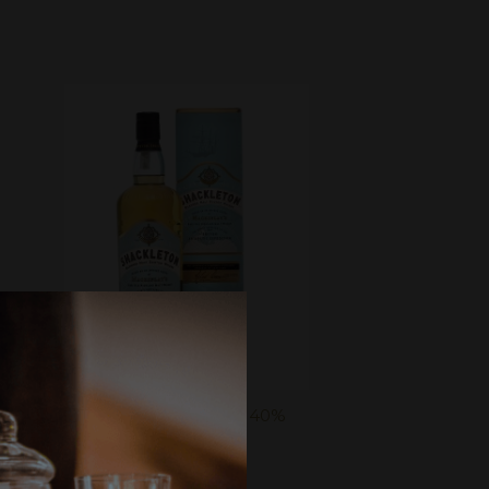
Shackleton | 0,7L | 40%