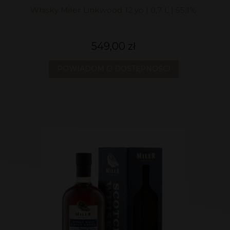
Whisky Miler Linkwood 12 yo | 0,7 L | 55,1%
549,00 zł
POWIADOM O DOSTĘPNOŚCI