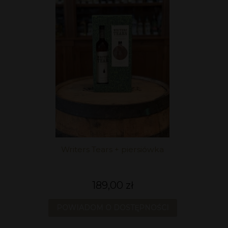
Writers Tears + piersiówka
189,00 zł
POWIADOM O DOSTĘPNOŚCI