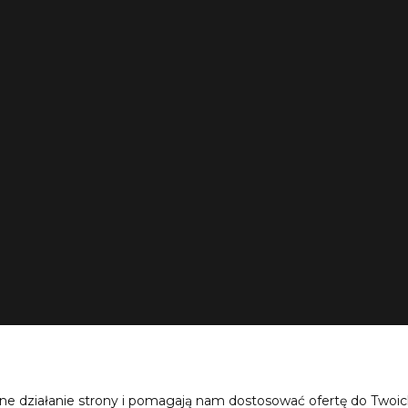
«
1
...
15
16
17
18
19
»
awne działanie strony i pomagają nam dostosować ofertę do Two