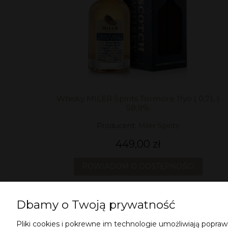
Whisky MILER Spirits Tormore 11yo | 0,7L |
58,9%
Producent:
Miler Spirits
449,00 zł
POWIADOM O DOSTĘPNOŚCI
Dbamy o Twoją prywatność
Pliki cookies i pokrewne im technologie umożliwiają popr