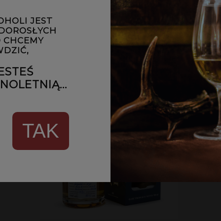
169,00 zł
OHOLI JEST
POWIADOM O DOSTĘPNOŚCI
 DOROSŁYCH
 CHCEMY
DZIĆ,
ESTEŚ
OLETNIĄ...
TAK