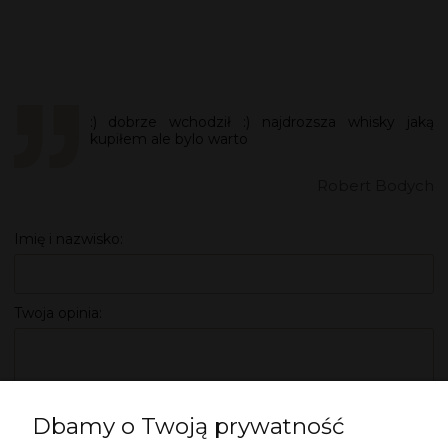
:) dobrze wchodził :) najdrozsza whisky jaką
kupiłem ale bylo warto
Robert Bodych
Imię i nazwisko:
Twoja opinia:
Dbamy o Twoją prywatność