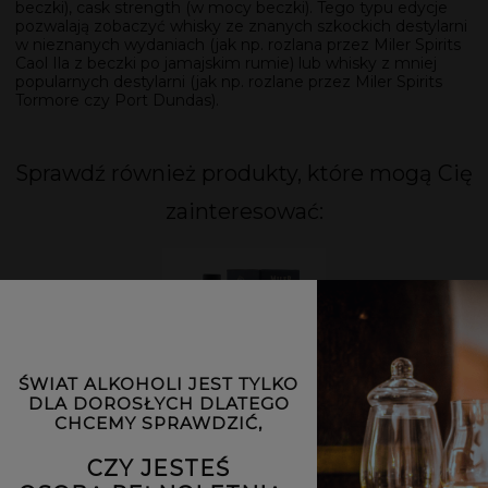
beczki), cask strength (w mocy beczki). Tego typu edycje
pozwalają zobaczyć whisky ze znanych szkockich destylarni
w nieznanych wydaniach (jak np. rozlana przez Miler Spirits
Caol Ila z beczki po jamajskim rumie) lub whisky z mniej
popularnych destylarni (jak np. rozlane przez Miler Spirits
Tormore czy Port Dundas).
Sprawdź również produkty, które mogą Cię
zainteresować:
ŚWIAT ALKOHOLI JEST TYLKO
DLA DOROSŁYCH DLATEGO
CHCEMY SPRAWDZIĆ,
Whisky MILER Spirits Ben Nevis 9yo | 0,7L |
54,8%
CZY JESTEŚ