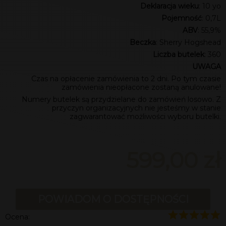
Deklaracja wieku
: 10 yo
Pojemność
: 0,7L
ABV
: 55,9%
Beczka
: Sherry Hogshead
Liczba butelek
: 360
UWAGA
Czas na opłacenie zamówienia to 2 dni. Po tym czasie
zamówienia nieopłacone zostaną anulowane!
Numery butelek są przydzielane do zamówień losowo. Z
przyczyn organizacyjnych nie jesteśmy w stanie
zagwarantować możliwości wyboru butelki.
599,00 zł
POWIADOM O DOSTĘPNOŚCI
Ocena: