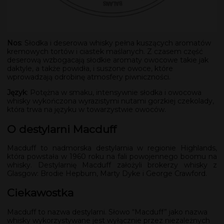
Nos
: Słodka i deserowa whisky pełna kuszących aromatów
kremowych tortów i ciastek maślanych. Z czasem część
deserową wzbogacają słodkie aromaty owocowe takie jak
daktyle, a także powidła, i suszone owoce, które
wprowadzają odrobinę atmosfery piwniczności.
Język
: Potężna w smaku, intensywnie słodka i owocowa
whisky wykończona wyrazistymi nutami gorzkiej czekolady,
która trwa na języku w towarzystwie owoców.
O destylarni Macduff
Macduff to nadmorska destylarnia w regionie Highlands,
która powstała w 1960 roku na fali powojennego boomu na
whisky. Destylarnię Macduff założyli brokerzy whisky z
Glasgow: Brodie Hepburn, Marty Dyke i George Crawford.
Ciekawostka
Macduff to nazwa destylarni. Słowo “Macduff” jako nazwa
whisky wykorzystywane jest wyłącznie przez niezależnych