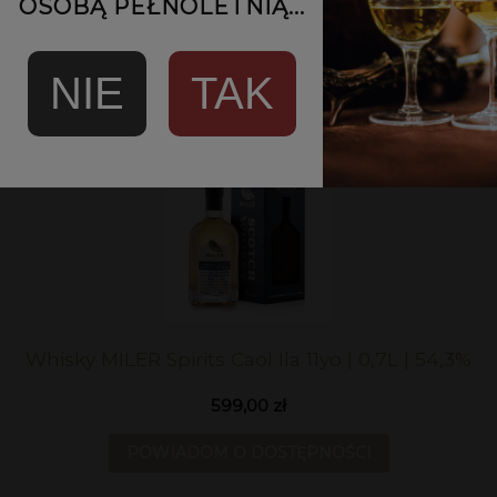
OSOBĄ PEŁNOLETNIĄ...
599,00 zł
POWIADOM O DOSTĘPNOŚCI
NIE
TAK
Whisky MILER Spirits Caol Ila 11yo | 0,7L | 54,3%
599,00 zł
POWIADOM O DOSTĘPNOŚCI