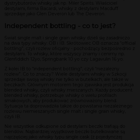
dystrybutorów whisky jak np. Miler Spirits. Właściciel
destylarni, firma Bacardi, whisky z destylarni Macduff
sprzedaje jako Glen Deveron lub The Deveron.
Independent bottling - co to jest?
Świat single malt i single grain whisky dzieli się zasadniczo
na dwa typy whisky: OB i IB. Skrótowiec OB oznacza “official
bottling”, czyli rozlew oficjalny - pochodzący bezpośrednio z
destylarni. To whisky, które wszyscy znamy i cenimy np.
Glenfiddich 12yo, Springbank 10 yo czy Lagavulin 16 yo.
Z kolei IB to “independent bottling”, czyli “niezależny
rozlew”. Co to znaczy? Wiele destylarni whisky w Szkocji
sprzedaje swoją whisky nie tylko w butelkach, ale także w
beczkach. Głównym motorem tego zjawiska jest produkcja
blended whisky, czyli whisky mieszanych. Każdy producent
blended whisky, potrzebuje whisky o wielu profilach
smakowych, aby produkować zrównoważony blend.
Sytuacja ta doprowadziła także do powstania niezależnego
rozlewu niemieszanych single malt i single grain whisky,
czyli IB.
Nie wszystkie odkupione od destylarni beczki trafiają do
blendów. Najbardziej wyjątkowe beczki butelkowane są
najczęściej jako whisky typu single cask (z pojedynczej