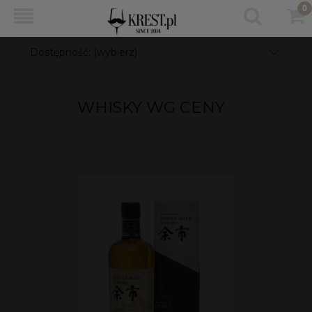
Dostępność: (wybierz)
WHISKY WG CENY