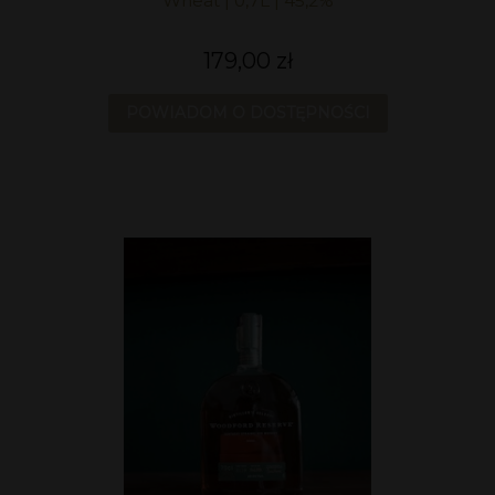
Wheat | 0,7L | 45,2%
179,00 zł
POWIADOM O DOSTĘPNOŚCI