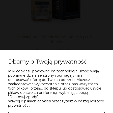
Whisky MILER Spirits Caol Ila 11yo | 0,7L |
54,3%
Producent:
Miler Spirits
599,00 zł
Dbamy o Twoją prywatność
Pliki cookies i pokrewne im technologie umożliwiają
POWIADOM O DOSTĘPNOŚCI
poprawne działanie strony i pomagają nam
dostosować ofertę do Twoich potrzeb. Możesz
zaakceptować wykorzystanie przez nas wszystkich
tych plików i przejść do sklepu lub dostosować użycie
«
1
2
3
4
5
...
20
»
plików do swoich preferencji, wybierając opcję
"Dostosuj zgody".
Więcej o plikach cookies przeczytasz w naszej Polityce
prywatności.
POMOC