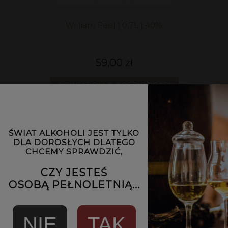
William Peel | 0,7L | 40%
59,00 zł
POWIADOM O DOSTĘPNOŚCI
ŚWIAT ALKOHOLI JEST TYLKO
DLA DOROSŁYCH DLATEGO
CHCEMY SPRAWDZIĆ,
CZY JESTEŚ
OSOBĄ PEŁNOLETNIĄ...
NIE
TAK