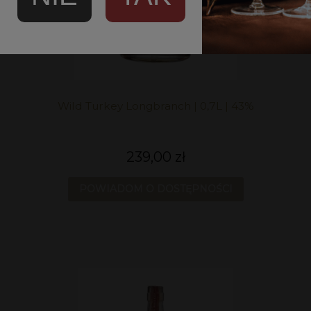
Wild Turkey Longbranch | 0,7L | 43%
239,00 zł
POWIADOM O DOSTĘPNOŚCI