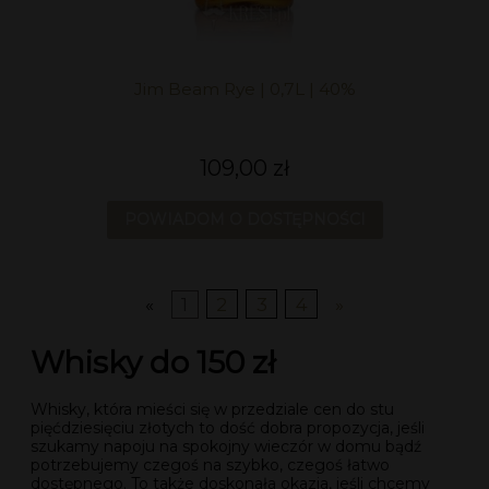
Jim Beam Rye | 0,7L | 40%
109,00 zł
POWIADOM O DOSTĘPNOŚCI
«
1
2
3
4
»
Whisky do 150 zł
Whisky, która mieści się w przedziale cen do stu
pięćdziesięciu złotych to dość dobra propozycja, jeśli
szukamy napoju na spokojny wieczór w domu bądź
potrzebujemy czegoś na szybko, czegoś łatwo
dostępnego. To także doskonała okazja, jeśli chcemy