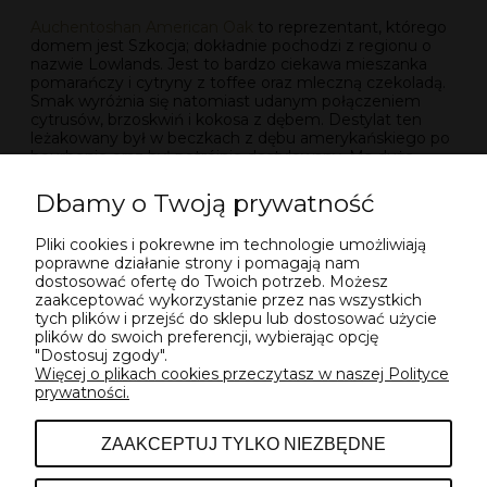
Auchentoshan American Oak
to reprezentant, którego
domem jest Szkocja; dokładnie pochodzi z regionu o
nazwie Lowlands. Jest to bardzo ciekawa mieszanka
pomarańczy i cytryny z toffee oraz mleczną czekoladą.
Smak wyróżnia się natomiast udanym połączeniem
cytrusów, brzoskwiń i kokosa z dębem. Destylat ten
leżakowany był w beczkach z dębu amerykańskiego po
bourbonie oraz był potrójnie destylowany. Ma duże
szanse wpaść w każdy gust.
Dbamy o Twoją prywatność
Bez najmniejszych wątpliwości, warto zwrócić uwagę na
te propozycje; Twoja ocena może okazać się
Pliki cookies i pokrewne im technologie umożliwiają
zaskakująco wysoka. Są one niezwykle różnorodne,
poprawne działanie strony i pomagają nam
dlatego praktycznie każdy może znaleźć coś dla siebie
dostosować ofertę do Twoich potrzeb. Możesz
w tym przedziale cenowym; zwróć się w tę stronę także
zaakceptować wykorzystanie przez nas wszystkich
jeśli pilnie szukasz prezentu. Często możesz znaleźć je
tych plików i przejść do sklepu lub dostosować użycie
także w promocjach.
plików do swoich preferencji, wybierając opcję
"Dostosuj zgody".
Więcej o plikach cookies przeczytasz w naszej Polityce
prywatności.
POMOC
ZAAKCEPTUJ TYLKO NIEZBĘDNE
INFORMACJE