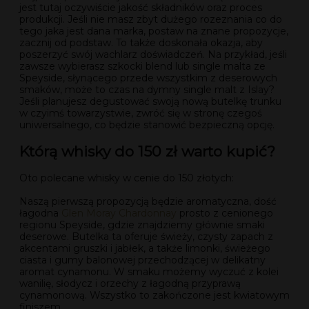
jest tutaj oczywiście jakość składników oraz proces
produkcji. Jeśli nie masz zbyt dużego rozeznania co do
tego jaka jest dana marka, postaw na znane propozycje,
zacznij od podstaw. To także doskonała okazja, aby
poszerzyć swój wachlarz doświadczeń. Na przykład, jeśli
zawsze wybierasz szkocki blend lub single malta ze
Speyside, słynącego przede wszystkim z deserowych
smaków, może to czas na dymny single malt z Islay?
Jeśli planujesz degustować swoją nową butelkę trunku
w czyimś towarzystwie, zwróć się w stronę czegoś
uniwersalnego, co będzie stanowić bezpieczną opcję.
Którą whisky do 150 zł warto kupić?
Oto polecane whisky w cenie do 150 złotych:
Naszą pierwszą propozycją będzie aromatyczna, dość
łagodna
Glen Moray Chardonnay
prosto z cenionego
regionu Speyside, gdzie znajdziemy głównie smaki
deserowe. Butelka ta oferuje świeży, czysty zapach z
akcentami gruszki i jabłek, a także limonki, świeżego
ciasta i gumy balonowej przechodzącej w delikatny
aromat cynamonu. W smaku możemy wyczuć z kolei
wanilię, słodycz i orzechy z łagodną przyprawą
cynamonową. Wszystko to zakończone jest kwiatowym
finiszem.