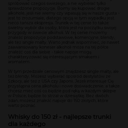
spróbować czegoś świeżego, a nie wybierać tylko
sprawdzone propozycje. Boimy się kupować drogie
alkohole, jeśli nie wiemy czy wpasują się w nasze gusta -
jest to zrozumiałe, dlatego opcją w tym wypadku jest
nieco tańsza ekspresja. Trunek w tej cenie to także
świetny wybór dla osoby, która jest na początku swojej
przygody w świecie alkoholi. W tej cenie możemy
znaleźć propozycje podstawowe, komercyjne, blendy,
ale też single malty. Warto jednak wspomnieć, że nawet
zaawansowany koneser alkoholi może na tej półce
znaleźć coś dla siebie - takie napoje mogą
charakteryzować się interesującym smakiem i
aromatem.
W tym przedziale cenowym znajdziesz single malty, ale
też blendy. Możesz wybierać spośród destylatów ze
Szkocji, ale też z USA czy Japonii. Jeżeli interesuje Cię
przystępna cena alkoholu i nowe doświadczenie, a także
chcesz mieć coś co będzie pod ręką w każdym sklepie
w Polsce, będzie to strzał w dziesiątkę. Bez dwóch
zdań, możesz znaleźć napoje do 150 złotych, które
warto poznać.
Whisky do 150 zł - najlepsze trunki
dla każdego