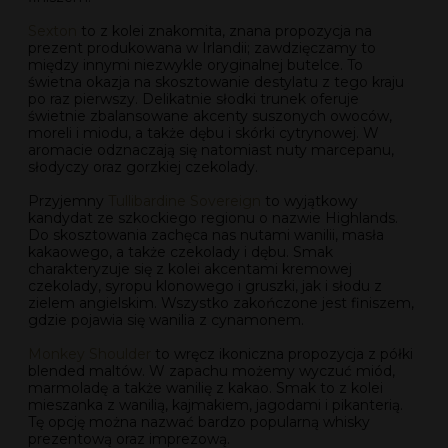
Sexton
to z kolei znakomita, znana propozycja na
prezent produkowana w Irlandii; zawdzięczamy to
między innymi niezwykle oryginalnej butelce. To
świetna okazja na skosztowanie destylatu z tego kraju
po raz pierwszy. Delikatnie słodki trunek oferuje
świetnie zbalansowane akcenty suszonych owoców,
moreli i miodu, a także dębu i skórki cytrynowej. W
aromacie odznaczają się natomiast nuty marcepanu,
słodyczy oraz gorzkiej czekolady.
Przyjemny
Tullibardine Sovereign
to wyjątkowy
kandydat ze szkockiego regionu o nazwie Highlands.
Do skosztowania zachęca nas nutami wanilii, masła
kakaowego, a także czekolady i dębu. Smak
charakteryzuje się z kolei akcentami kremowej
czekolady, syropu klonowego i gruszki, jak i słodu z
zielem angielskim. Wszystko zakończone jest finiszem,
gdzie pojawia się wanilia z cynamonem.
Monkey Shoulder
to wręcz ikoniczna propozycja z półki
blended maltów. W zapachu możemy wyczuć miód,
marmoladę a także wanilię z kakao. Smak to z kolei
mieszanka z wanilią, kajmakiem, jagodami i pikanterią.
Tę opcję można nazwać bardzo popularną whisky
prezentową oraz imprezową.