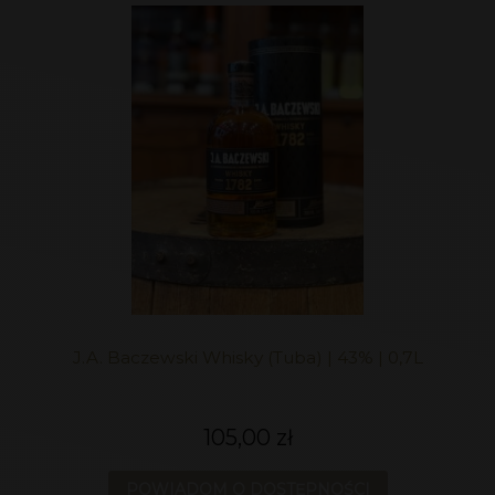
J.A. Baczewski Whisky (Tuba) | 43% | 0,7L
105,00 zł
POWIADOM O DOSTĘPNOŚCI