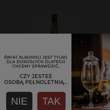
ŚWIAT ALKOHOLI JEST TYLKO
DLA DOROSŁYCH DLATEGO
CHCEMY SPRAWDZIĆ,
CZY JESTEŚ
OSOBĄ PEŁNOLETNIĄ...
J. & B. Rare Blend of Speyside Malts | 0,7L |
40%
NIE
TAK
89,00 zł