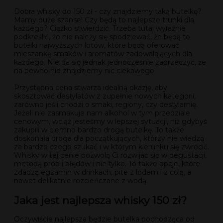
Dobra whisky do 150 zł - czy znajdziemy taką butelkę?
Mamy duże szanse! Czy będą to najlepsze trunki dla
każdego? Ciężko stwierdzić. Trzeba tutaj wyraźnie
podkreślić, że nie należy się spodziewać, że będą to
butelki najwyższych lotów, które będą oferować
mieszankę smaków i aromatów zadowalających dla
każdego. Nie da się jednak jednocześnie zaprzeczyć, że
na pewno nie znajdziemy nic ciekawego.
Przystępna cena stwarza idealną okazję, aby
skosztować destylatów z zupełnie nowych kategorii,
zarówno jeśli chodzi o smaki, regiony, czy destylarnię.
Jeżeli nie zasmakuje nam alkohol w tym przedziale
cenowym, wciąż jesteśmy w lepszej sytuacji, niż gdybyś
zakupili w ciemno bardzo drogą butelkę. To także
doskonała droga dla początkujących, którzy nie wiedzą
za bardzo czego szukać i w którym kierunku się zwrócić.
Whisky w tej cenie pozwolą Ci rozwijać się w degustacji,
metodą prób i błędów i nie tylko. To także opcje, które
zdadzą egzamin w drinkach, pite z lodem i z colą, a
nawet delikatnie rozcieńczane z wodą.
Jaka jest najlepsza whisky 150 zł?
Oczywiście najlepsza będzie butelka pochodząca od