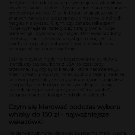
destylarni, która dużą wagę przywiązuje do składników
wysokiej jakości, a także używa starannie przemyślanych
procesów produkcji. W tej kategorii znajdziesz wiele
znanych marek, ale też propozycje niszowe, o których
mogłeś nie słyszeć. O tym, czy dana butelka spełni
Twoje wymagania, zadecydują tutaj głównie Twoje
preferencje i wysokość wymagań. Ponieważ produkty
te oferują nam niezwykle przystępną cenę, jest to
świetna droga aby zdobywać nowe doświadczenia,
wzbogacać się o nowe wrażenia.
Jeśli na przykład nigdy nie kosztowaliśmy trunków z
Irlandii, czy też bourbona z USA, to czas, żeby
przekonać się, czy są to kierunki, które nas interesują.
Kolejną zaletą propozycji należących do tego przedziału
cenowego jest fakt, że są ogólnodostępne - znajdziesz
je w praktycznie każdym większym sklepie. To więc
ratunek kiedy potrzebujemy czegoś “na szybko”,
czegoś co będzie dostępne od ręki w sklepach.
Czym się kierować podczas wyboru
whisky do 150 zł - najważniejsze
wskazówki
Najpierw powinniśmy kierować się renomą marki; ważna