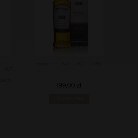
el 12
Bowmore No. 1 | 0,7L | 40%
 | 0,7L
ubade
199,00 zł
DO KOSZYKA