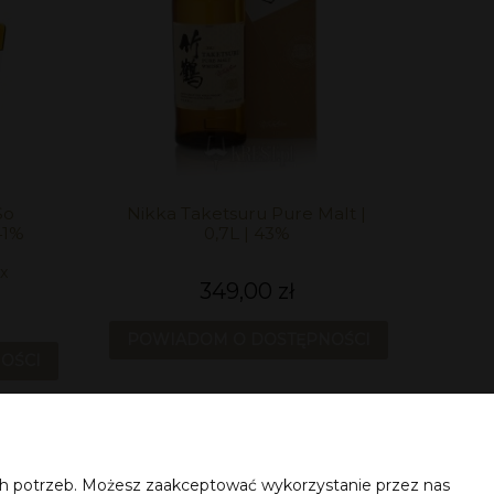
So
Nikka Taketsuru Pure Malt |
41%
0,7L | 43%
ux
349,00 zł
POWIADOM O DOSTĘPNOŚCI
OŚCI
6
»
ich potrzeb. Możesz zaakceptować wykorzystanie przez nas