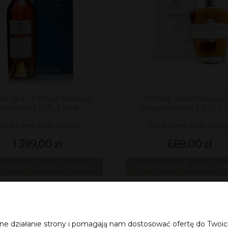
ak Jean Fillioux Reserve
Koniak Jean Fillioux 
amiliale | 0,7L | 40%
Elegantissime | 0,7L | 
roducent:
Jean Fillioux
Producent:
Jean Fillio
1 399,00 zł
689,00 zł
IADOM O DOSTĘPNOŚCI
POWIADOM O DOSTĘPN
«
1
2
3
4
5
awne działanie strony i pomagają nam dostosować ofertę do Two