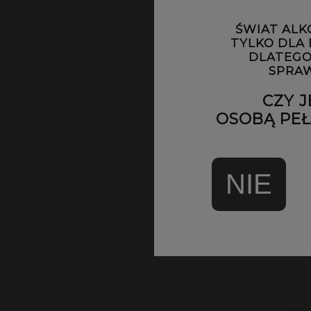
ŚWIAT ALK
TYLKO DLA
DLATEGO
SPRAW
CZY J
OSOBĄ PEŁN
NIE