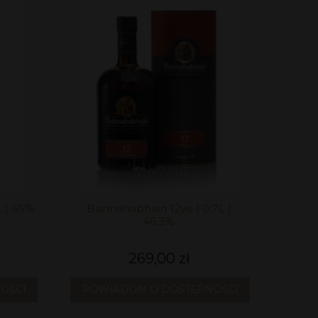
L | 45%
Bunnahabhain 12yo | 0,7L |
46,3%
269,00 zł
OŚCI
POWIADOM O DOSTĘPNOŚCI