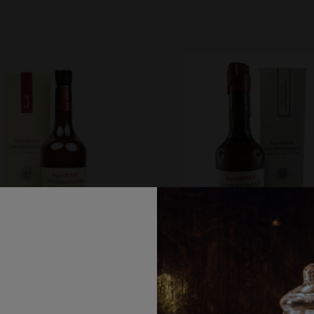
alvados Roger Groult
Calvados Vouvray Finish
enerable" | 0,7L | 41%
D’ÂGE | 0,5L | 44%
oducent:
Roger GROULT
Producent:
Roger GRO