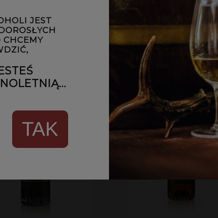
499,00 zł
349,00 zł
OHOLI JEST
 DOROSŁYCH
DO KOSZYKA
DO KOSZYKA
 CHCEMY
DZIĆ,
ESTEŚ
OLETNIĄ...
TAK