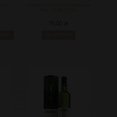
nc |
Chateau Peyros Marie Blanque
Red | 13,5% | 0,75L
75,00 zł
OŚCI
DO KOSZYKA