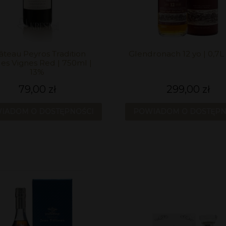
âteau Peyros Tradition
Glendronach 12 yo | 0,7L
lles Vignes Red | 750ml |
13%
79,00 zł
299,00 zł
IADOM O DOSTĘPNOŚCI
POWIADOM O DOSTĘPN