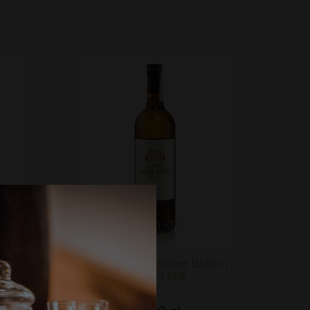
 6 ANS
Château Haut Selve Blanc |
750ml | 13%
ULT