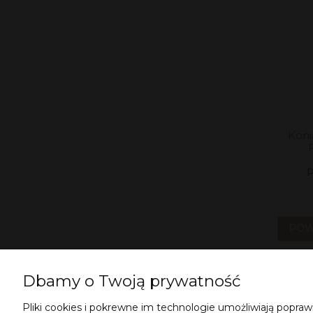
Koni
F
P
POW
Dbamy o Twoją prywatność
Pliki cookies i pokrewne im technologie umożliwiają popr