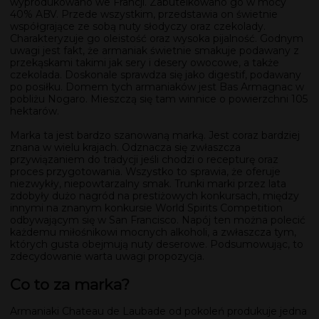
wyprodukowano we Francji. Zabutelkowano go w mocy
40% ABV. Przede wszystkim, przedstawia on świetnie
współgrające ze sobą nuty słodyczy oraz czekolady.
Charakteryzuje go oleistość oraz wysoka pijalność. Godnym
uwagi jest fakt, że armaniak świetnie smakuje podawany z
przekąskami takimi jak sery i desery owocowe, a także
czekolada. Doskonale sprawdza się jako digestif, podawany
po posiłku. Domem tych armaniaków jest Bas Armagnac w
pobliżu Nogaro. Mieszczą się tam winnice o powierzchni 105
hektarów.
Marka ta jest bardzo szanowaną marką. Jest coraz bardziej
znana w wielu krajach. Odznacza się zwłaszcza
przywiązaniem do tradycji jeśli chodzi o recepturę oraz
proces przygotowania. Wszystko to sprawia, że oferuje
niezwykły, niepowtarzalny smak. Trunki marki przez lata
zdobyły dużo nagród na prestiżowych konkursach, między
innymi na znanym konkursie World Spirits Competition
odbywającym się w San Francisco. Napój ten można polecić
każdemu miłośnikowi mocnych alkoholi, a zwłaszcza tym,
których gusta obejmują nuty deserowe. Podsumowując, to
zdecydowanie warta uwagi propozycja.
Co to za marka?
Armaniaki Chateau de Laubade od pokoleń produkuje jedna