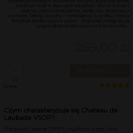
wyselekcjonowanych destylatów winnych, które dojrzewały
minimum 6 lat w dębowych beczkach. Jest to trunek o
pięknej, ciemnozłotej barwie, słodki oraz deserowy w
aromacie. Oleisty, łagodny i czekoladowy w smaku i finiszu.
Armaniak bardzo wysoce pijalny - doskonale nadaje się do
cygara lub po prostu sączenia przy kominku.
269,00 zł
DO KOSZYKA
szt.
Ocena:
Czym charakteryzuje się Chateau de
Laubade VSOP?
Chateau de Laubade VSOP to wyjątkowy trunek, który