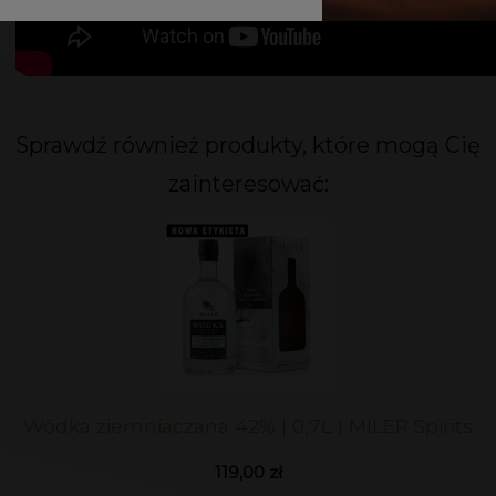
Sprawdź również produkty, które mogą Cię
zainteresować:
Wódka ziemniaczana 42% | 0,7L | MILER Spirits
119,00 zł