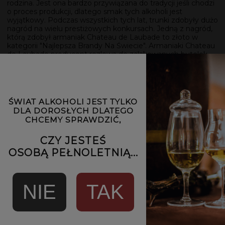
rodzina. Jest ona bardzo przywiązana do tradycji jeśli chodzi
o proces produkcji, dlatego smak tych alkoholi jest
wyjątkowy. Podczas wszystkich tych lat, trunki zdobyły dużo
nagród na wielu prestiżowych konkursach. Jedną z nagród,
którą zdobył armaniak Chateau de Laubade to złoto w
kategorii "Najlepsza Brandy Na Świecie". Armaniaki Chateau
de Laubade producent rozlewa do zalakowanych butelek.
Podsumowując, wygląda to imponująco.
Poniżej materiał o tym, jak prawidłowo pić armaniak. Bardzo
serdecznie zapraszamy do jego obejrzenia.
ŚWIAT ALKOHOLI JEST TYLKO
DLA DOROSŁYCH DLATEGO
CHCEMY SPRAWDZIĆ,
CZY JESTEŚ
OSOBĄ PEŁNOLETNIĄ...
NIE
TAK