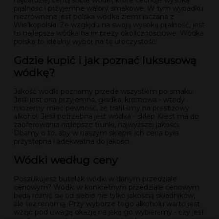
pijalność i przyjemne walory smakowe. W tym wypadku
niezrównana jest polska wódka ziemniaczana z
Wielkopolski. Ze względu na swoją wysoką pijalność, jest
to najlepsza wódka na imprezy okolicznościowe. Wódka
polska to idealny wybór na tę uroczystość!
Gdzie kupić i jak poznać luksusową
wódkę?
Jakość wódki poznamy przede wszystkim po smaku.
Jeśli jest ona przyjemna, gładka, kremowa - wtedy
możemy mieć pewność, że trafiliśmy na prestiżowy
alkohol. Jeśli potrzebna jest wódka - sklep Krest ma do
zaoferowania najlepsze trunki, najwyższej jakości.
Dbamy o to, aby w naszym sklepie ich cena była
przystępna i adekwatna do jakości.
Wódki według ceny
Poszukujesz butelek wódki w danym przedziale
cenowym? Wódki w konkretnym przedziale cenowym
będą różnić się od siebie nie tylko jakością składników,
ale też renomą. Przy wyborze tego alkoholu warto jest
wziąć pod uwagę okazję na jaką go wybieramy - czy jest