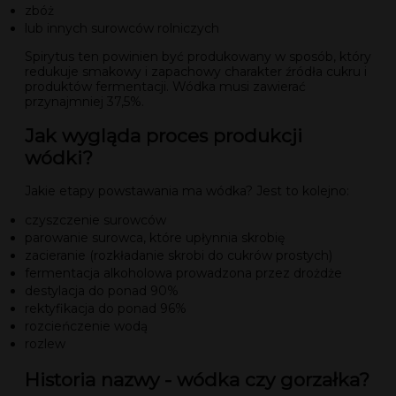
zbóż
lub innych surowców rolniczych
Spirytus ten powinien być produkowany w sposób, który
redukuje smakowy i zapachowy charakter źródła cukru i
produktów fermentacji. Wódka musi zawierać
przynajmniej 37,5%.
Jak wygląda proces produkcji
wódki?
Jakie etapy powstawania ma wódka? Jest to kolejno:
czyszczenie surowców
parowanie surowca, które upłynnia skrobię
zacieranie (rozkładanie skrobi do cukrów prostych)
fermentacja alkoholowa prowadzona przez drożdże
destylacja do ponad 90%
rektyfikacja do ponad 96%
rozcieńczenie wodą
rozlew
Historia nazwy - wódka czy gorzałka?