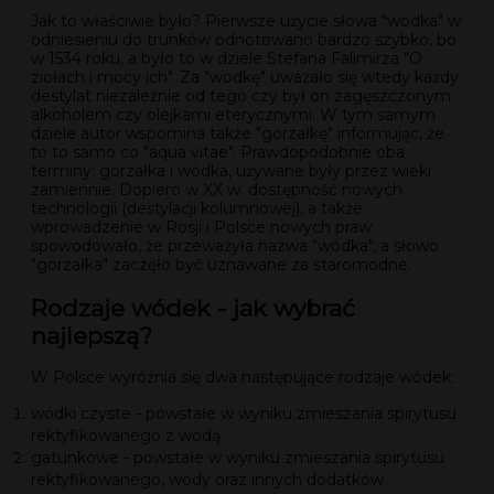
Jak to właściwie było? Pierwsze użycie słowa "wódka" w
odniesieniu do trunków odnotowano bardzo szybko, bo
w 1534 roku, a było to w dziele Stefana Falimirza "O
ziołach i mocy ich". Za "wodkę" uważało się wtedy każdy
destylat niezależnie od tego czy był on zagęszczonym
alkoholem czy olejkami eterycznymi. W tym samym
dziele autor wspomina także "gorzałkę" informując, że
to to samo co "aqua vitae". Prawdopodobnie oba
terminy: gorzałka i wódka, używane były przez wieki
zamiennie. Dopiero w XX w. dostępność nowych
technologii (destylacji kolumnowej), a także
wprowadzenie w Rosji i Polsce nowych praw
spowodowało, że przeważyła nazwa "wódka", a słowo
"gorzałka" zaczęło być uznawane za staromodne.
Rodzaje wódek - jak wybrać
najlepszą?
W Polsce wyróżnia się dwa następujące rodzaje wódek:
wódki czyste - powstałe w wyniku zmieszania spirytusu
rektyfikowanego z wodą
gatunkowe - powstałe w wyniku zmieszania spirytusu
rektyfikowanego, wody oraz innych dodatków