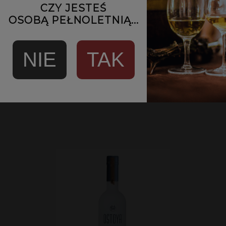
CZY JESTEŚ
OSOBĄ PEŁNOLETNIĄ...
Ouzo Tirnavou | 0,7L | 40%
NIE
TAK
79,00 zł
POWIADOM O DOSTĘPNOŚCI