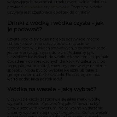
wpływających na aromat, smak i ewentualnie kolor, na
przykład
wiśniówka
czy
pigwówka
. Tego typu wódka
używana jest często jako dodatek do drinków.
Drinki z wódką i wódka czysta - jak
je podawać?
Czysta wódka smakuje najlepiej oczywiście mocno
schłodzona. Zimno osłabia bowiem czucie w
receptorach w kubkach smakowych, a za sprawą tego
jest ona przystępniejsza do picia. Podajemy ją w
niewielkich kieliszkach do wódki. Alkohol ten jest jednak
dodatkiem do niezliczonych drinków. W zależności od
tego, jaki jest to koktajl, możemy podawać je na różne
sposoby. Mogą być to wysokie kieliszki lub takie z
grubym dnem, a także szklanki. Do naszego drinku
warto dodać kilka kostek lodu!
Wódka na wesele - jaką wybrać?
Oczywiście każdy zastanawia się jakiej marki wódkę
wybrać na wesele. Z pewnością jakość powinna być
tutaj kluczowym kryterium. Na to ważne wydarzenie
chcemy wybrać napój najwyższej jakości. Goście weselni
najbardziej cenią sobie wódki, które cechuje wysoka