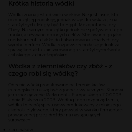
Krótka historia wódki
Wódka znana jest od wielu wieków. Nie jest jasne, kto
rozpoczął jej produkcję, jednak wszystko wskazuje na
starożytnych. Mogły być to Egipt, Mezopotamia czy
Chiny. Na samym początku jednak nie spożywano tego
trunku, a używano do innych celów. Stosowano go jako
medykament, a także do balsamowania zmarłych czy
wyrobu perfum. Wódka rozpowszechniła się jednak za
sprawą kontaktu zainspirowanego starożytnymi świata
arabskiego z chrześcijańskim.
Wódka z ziemniaków czy zbóż - z
czego robi się wódkę?
Obecnie wódki produkowane na terenie krajów
europejskich muszą być zgodne z wytycznymi. Stanowi
je rozporządzenie Parlamentu Europejskiego 110/2008
z dnia 15 stycznia 2008. Według tego rozporządzenia,
wódka to napój spirytusowy produkowany z rolniczego
alkoholu etylowego, który powstał w wyniku fermentacji
prowadzonej przez drożdże na następujących
surowcach:
ziemniaków