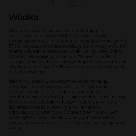
«
1
2
»
Wódka
Wódka to alkohol mocny, który powstaje przez
zmieszanie spirytusu rektyfikowanego z wodą.
Zawartość alkoholu w wódce nie może być mniejsza niż
37,5%. Najczęściej wódkę butelkuje się w mocy 40%, ale
zdarzają się także niezwykłe wódki, jak np. Miler Spirits,
które butelkowane są w mocy 42%. Jest to jeden z
najpopularniejszych alkoholi wysokoprocentowych obok
whisky czy koniaku. Wódka ma uznanie w wielu krajach
na całym świecie.
Niektórzy uważają, że wszystkie wódki smakują
podobnie i ciężko wyczuć pomiędzy nimi różnicę.
Zdecydowanie, nie jest to jednak prawda. Można
przekonać się o tym najlepiej pijąc wódkę ziemniaczaną.
Podstawowy składnik na którym opiera się wódka z
ziemniaków nadaje unikalny profil smakowy,
odróżniający ją od innych. Wódka z ziemniaków jest
bardziej kremowa i ziemista oraz wyraźnie słodsza.
Sprawia to również, że znacznie podwyższa się pijalność
wódki.