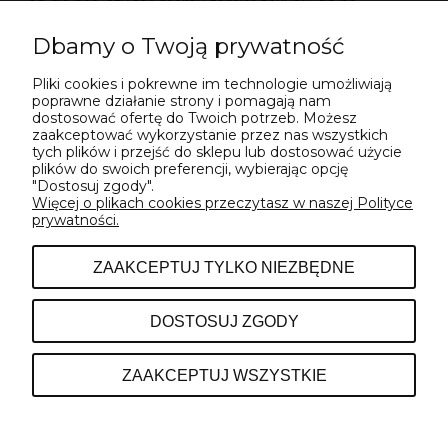
on dla nas, czy też mamy zamiar zakupić go na
prezent? Każda z tych opcji będzie nieść ze sobą nieco
inną charakterystykę.
Dbamy o Twoją prywatność
Oto nasze propozycje wódek według ceny i ich
Pliki cookies i pokrewne im technologie umożliwiają
charakterystyka:
poprawne działanie strony i pomagają nam
dostosować ofertę do Twoich potrzeb. Możesz
Wódka do 100 zł
zaakceptować wykorzystanie przez nas wszystkich
Wódka do 200 zł
tych plików i przejść do sklepu lub dostosować użycie
plików do swoich preferencji, wybierając opcję
"Dostosuj zgody".
Więcej o plikach cookies przeczytasz w naszej Polityce
prywatności.
POMOC
ZAAKCEPTUJ TYLKO NIEZBĘDNE
INFORMACJE
DOSTOSUJ ZGODY
O NAS
ZAAKCEPTUJ WSZYSTKIE
POKAŻ PEŁNĄ WERSJĘ STRONY