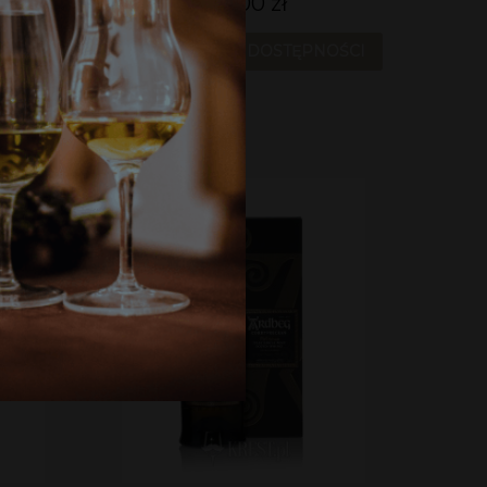
169,00 zł
OŚCI
POWIADOM O DOSTĘPNOŚCI