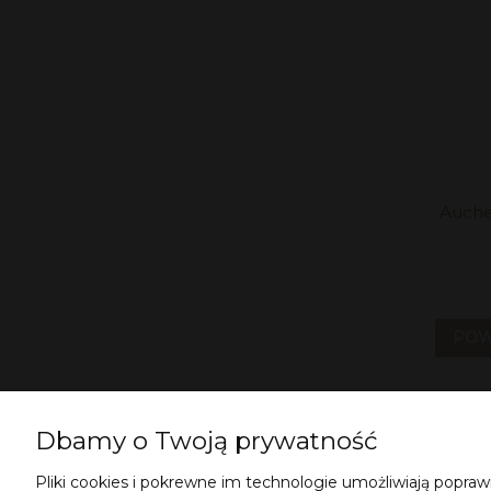
Auche
POW
Dbamy o Twoją prywatność
Pliki cookies i pokrewne im technologie umożliwiają popr