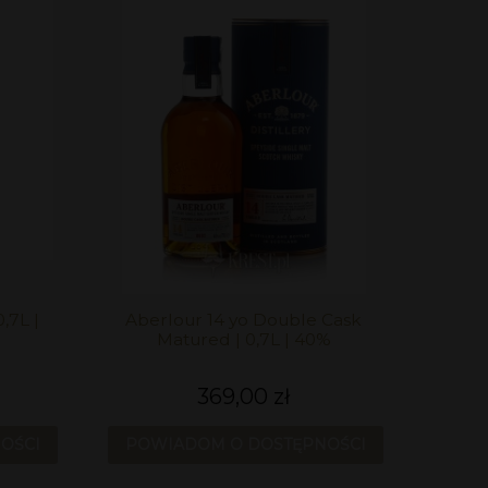
,7L |
Aberlour 14 yo Double Cask
Matured | 0,7L | 40%
369,00 zł
OŚCI
POWIADOM O DOSTĘPNOŚCI