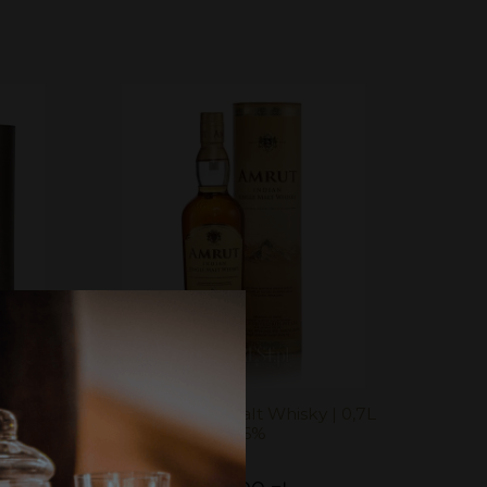
7L |
Amrut Single Malt Whisky | 0,7L
| 46%