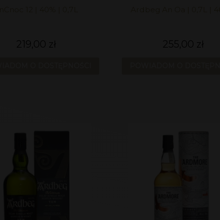
nCnoc 12 | 40% | 0,7L
Ardbeg An Oa | 0,7L | 4
219,00 zł
255,00 zł
IADOM O DOSTĘPNOŚCI
POWIADOM O DOSTĘPN