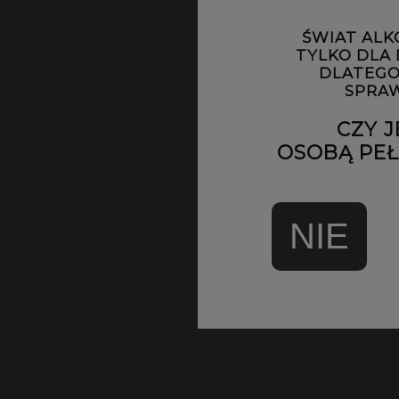
ŚWIAT ALK
POW
TYLKO DLA
DLATEGO
SPRAW
CZY J
OSOBĄ PEŁN
NIE