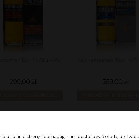
ntoshan 12yo | 0,7L | 40%
Auchentoshan 18yo | 0,7L
299,00 zł
359,00 zł
IADOM O DOSTĘPNOŚCI
POWIADOM O DOSTĘPN
«
1
2
3
4
5
..
awne działanie strony i pomagają nam dostosować ofertę do Two