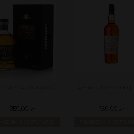
feldy 21 yo | 0,7L | 40%
Aberlour 10 Years Old | 0
40%
859,00 zł
169,00 zł
IADOM O DOSTĘPNOŚCI
POWIADOM O DOSTĘPN