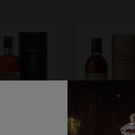
rlour 18yo | 0,5L | 43%
Aberlour A'bunadh | 0,
60,90%