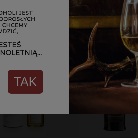
699,00 zł
459,00 zł
OHOLI JEST
IADOM O DOSTĘPNOŚCI
POWIADOM O DOSTĘPN
 DOROSŁYCH
 CHCEMY
DZIĆ,
ESTEŚ
OLETNIĄ...
TAK