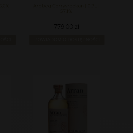
6,6%
Ardbeg Corryvreckan | 0,7L |
57,1%
779,00 zł
OŚCI
POWIADOM O DOSTĘPNOŚCI