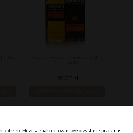
 | 43%
Auchentoshan American Oak |
0,7L | 40%
139,00 zł
OŚCI
POWIADOM O DOSTĘPNOŚCI
.
9
»
ich potrzeb. Możesz zaakceptować wykorzystanie przez nas