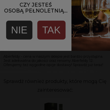
CZY JESTEŚ
OSOBĄ PEŁNOLETNIĄ...
NIE
TAK
Aberfeldy - sklep
Aberfeldy - cena w naszym sklepie jest bardzo przystępna.
Jest adekwatna do jakości oraz renomy Aberfeldy 12.
Oferujemy też wygodne opcje dostawy! Sprawdź już teraz!
Sprawdź również produkty, które mogą Cię
zainteresować: