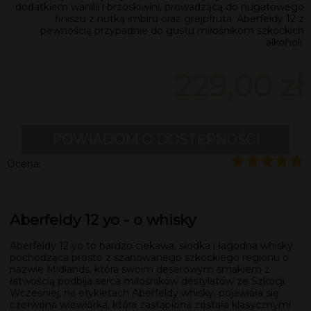
dodatkiem wanilii i brzoskiwini, prowadzącą do nugatowego
finiszu z nutką imbiru oraz grejpfruta. Aberfeldy 12 z
pewnością przypadnie do gustu miłośnikom szkockich
alkoholi.
229,00 zł
POWIADOM O DOSTĘPNOŚCI
Ocena:
Aberfeldy 12 yo - o whisky
Aberfeldy 12 yo to bardzo ciekawa, słodka i łagodna whisky
pochodząca prosto z szanowanego szkockiego regionu o
nazwie Midlands, która swoim deserowym smakiem z
łatwością podbija serca miłośników destylatów ze Szkocji.
Wcześniej, na etykietach Aberfeldy whisky, pojawiała się
czerwona wiewiórka, która zastąpiona została klasycznymi