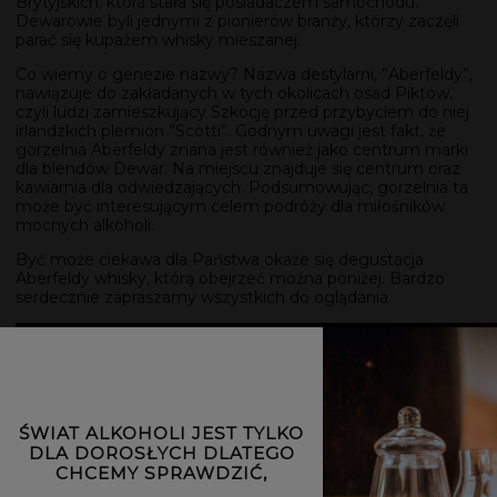
Brytyjskich, która stała się posiadaczem samochodu.
Dewarowie byli jednymi z pionierów branży, którzy zaczęli
parać się kupażem whisky mieszanej.
Co wiemy o genezie nazwy? Nazwa destylarni, ”Aberfeldy”,
nawiązuje do zakładanych w tych okolicach osad Piktów,
czyli ludzi zamieszkujący Szkocję przed przybyciem do niej
irlandzkich plemion ”Scotti”. Godnym uwagi jest fakt, że
gorzelnia Aberfeldy znana jest również jako centrum marki
dla blendów Dewar. Na miejscu znajduje się centrum oraz
kawiarnia dla odwiedzających. Podsumowując, gorzelnia ta
może być interesującym celem podróży dla miłośników
mocnych alkoholi.
Być może ciekawa dla Państwa okaże się degustacja
Aberfeldy whisky, którą obejrzeć można poniżej. Bardzo
serdecznie zapraszamy wszystkich do oglądania.
ŚWIAT ALKOHOLI JEST TYLKO
DLA DOROSŁYCH DLATEGO
CHCEMY SPRAWDZIĆ,