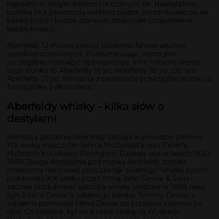
napisami w złotym kolorze na czarnym tle. Niewątpliwie,
butelka ta z pewnością świetnie będzie prezentować się na
każdej półce i będzie stanowić doskonałe uzupełnienie
każdej kolekcji.
Aberfeldy 12 można polecić każdemu fanowi alkoholi
wysokoprocentowych. Podsumowując, warto jest
szczególnie rozważyć tę propozycję. Inne cenione wersje
tego trunku to Aberfeldy 16 yo, Aberfeldy 18 yo, czy też
Aberfeldy 21 yo. Wersja ta z pewnością przyciągnie wzrok na
Twoją półkę z alkoholami.
Aberfeldy whisky - kilka słów o
destylarni
Pierwszą gorzelnię Aberfeldy założyli w pierwszej połowie
XIX wieku mężczyźni John’a McDonald’a oraz Peter’a
McIntosh’a w okolicy Perthshire. Działała ona w latach 1830-
1949. Druga destylarnia pod nazwą Aberfeldy została
otworzona natomiast podczas tak zwanego "whisky boom"
pod koniec XIX wieku przez firmę John Dewar & Sons i
zaczęła produkować szkocką whisky słodową w 1898 roku.
Syn John’a Dewar’a, lokalnego rolnika, Tommy Dewar, z
zapałem promował blend Dewar po przejęciu interesu po
ojcu. Co ciekawe, był on trzecią osobą na Wyspach