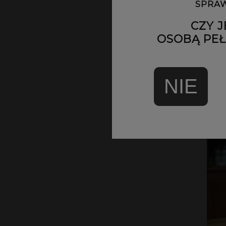
SPRAW
Marani
CZY J
OSOBĄ PEŁN
POW
NIE