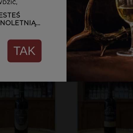
DZIĆ,
 Tsinandali 2018 13% 0,75l
Marani Reserve 2012 13,5%
ESTEŚ
OLETNIĄ...
45,00 zł
199,00 zł
IADOM O DOSTĘPNOŚCI
POWIADOM O DOSTĘPN
TAK