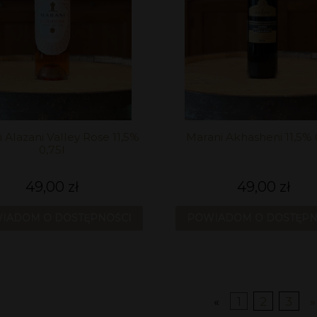
 Alazani Valley Rose 11,5%
Marani Akhasheni 11,5% 
0,75l
49,00 zł
49,00 zł
IADOM O DOSTĘPNOŚCI
POWIADOM O DOSTĘPN
«
1
2
3
»