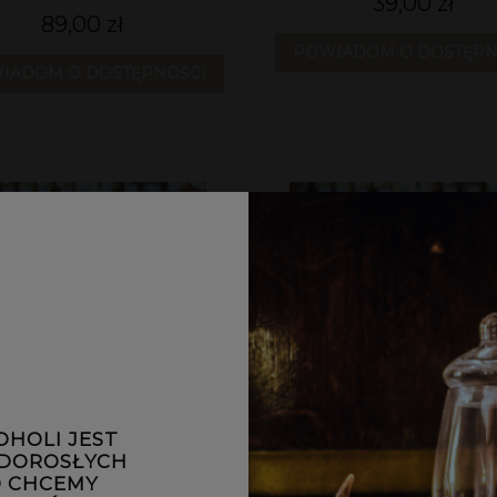
39,00 zł
89,00 zł
POWIADOM O DOSTĘPN
IADOM O DOSTĘPNOŚCI
OHOLI JEST
 DOROSŁYCH
 CHCEMY