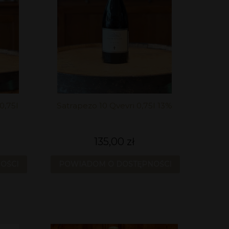
0,75l
Satrapezo 10 Qvevri 0,75l 13%
135,00 zł
OŚCI
POWIADOM O DOSTĘPNOŚCI