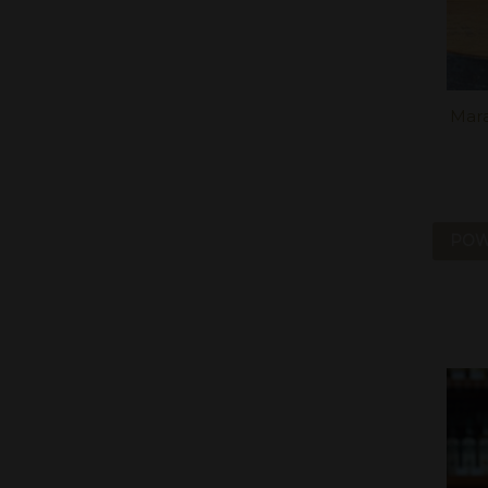
Mara
POW