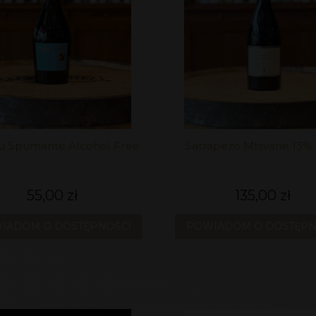
hú Spumante Alcohol Free
Satrapezo Mtsvane 13% 
55,00 zł
135,00 zł
IADOM O DOSTĘPNOŚCI
POWIADOM O DOSTĘPN