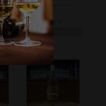
 0,75l
Marani Pirosmani Rose 12,5%
0,75l
49,00 zł
OŚCI
POWIADOM O DOSTĘPNOŚCI