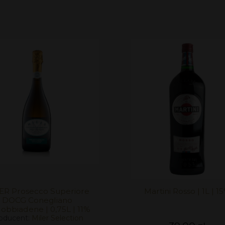
ER Prosecco Superiore
Martini Rosso | 1L | 1
DOCG Conegliano
obbiadene | 0,75L | 11%
oducent:
Miler Selection