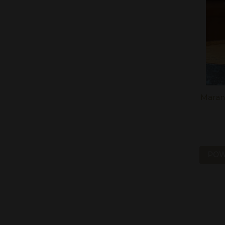
Marani
POW