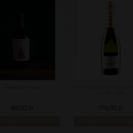
Saragat Monica
Moët et Chandon Brut Im
| 0,75L | 12%
89,00 zł
179,00 zł
IADOM O DOSTĘPNOŚCI
POWIADOM O DOSTĘPN