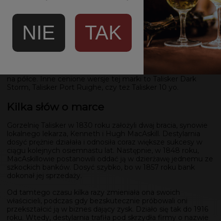
2020 od DIAGEO. Pochodzi ze szkockiej wyspy Skye, a
twórcy zabutelkowali ją w mocy 57,9% ABV. Dojrzewała w
beczkach po rumie. Przede wszystkim, przedstawia udaną
NIE
TAK
mieszankę tropikalnych owoców z pikanterią czarnego
pieprzu oraz dymnością.
Ta wydana w 2020 roku wersja to doskonała propozycja dla
każdego miłośnika whisky, a zwłaszcza fanów smaków
dymnych. Piękna butelka z pewnością będzie wyróżniać się
na półce. Inne cenione wersje tej marki to Talisker Dark
Storm, Talisker Port Ruighe, czy też Talisker 10 yo.
Kilka słów o marce
Gorzelnię Talisker w 1830 roku założyli dwaj bracia, synowie
lokalnego lekarza, Kenneth i Hugh MacAskill. Destylarnia
dosyć prężnie działała i odnosiła coraz większe sukcesy w
ciągu kolejnych osiemnastu lat. Następnie, w 1848 roku,
MacAskillowie postanowili oddać ją w dzierżawę jednemu ze
szkockich banków. Dosyć szybko, bo w 1857 roku bank
dokonał jej sprzedaży.
Od tamtego czasu kilka razy zmieniała ona swoich
właścicieli, podczas gdy bezskutecznie próbowali oni
przekształcić ją w biznes dający zysk. Działo się tak do 1916
roku. Wtedy, destylarnia trafiła pod skrzydła firmy o nazwie