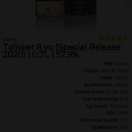
Ocena:
Talisker 8 yo (Special Release
2020) | 0,7L | 57,9%
Kraj
: Szkocja
Region
: Islands (Skye)
Marka
: Talisker
Butelkowanie
: Talisker
Rodzaj whisky
: Single Malt
Czas leżakowania
: 8 lat
Typ beczki
: Po rumie
ABV
: 57,9%
Pojemność butelki:
0,7L
Opakowanie
: Tuba