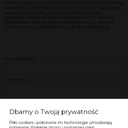
Distillers Company Limited (DCL). Za czasów jej zarządzania
zakładem, w 1928 roku, postanowił on porzucić tradycyjnie
używaną przez siebie metodę potrójnej destylacji.
Następnie, Talisker przeszła w posiadanie firmy Scottish
Malt Distillers. Byli oni poprzednikami DIAGEO, które od
1997 roku jest jej właścicielem aż do dnia dzisiejszego.
Imię i nazwisko:
Twoja opinia:
Dbamy o Twoją prywatność
Pliki cookies i pokrewne im technologie umożliwiają
WYŚLIJ
poprawne działanie strony i pomagają nam