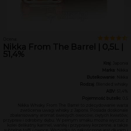
Ocena:
Nikka From The Barrel | 0,5L |
51,4%
Kraj
: Japonia
Marka
: Nikka
Butelkowanie
: Nikka
Rodzaj
: Blended whisky
ABV
: 51,4%
Pojemność butelki:
0,5
Nikka Whisky From The Barrel to zdecydowanie warta
zwrócenia uwagi whisky z Japonii. Posiada doskonale
zbalansowany aromat świeżych owoców, ciętych kwiatów,
przypraw i odrobiny dębu. W pełnym smaku można wyczuć z
kolei delikatny karmel, wanilię i przyprawy korzenne, a także
subtelne toffi i owoce. Wszystko to zakończone jest długim i