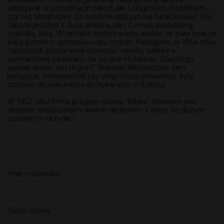
zdobywał w gorzelniach takich jak Longmorn, Hazelburn,
czy też Strathspey (ta ostatnia dziś już nie funkcjonuje). Do
Japonii przybył z dużą wiedzą, jak i z nowo poślubioną
Szkotką, Ritą. W ramach historii warto dodać, że para była ze
sobą pomimo sprzeciwu obu rodzin. Następnie, w 1934 roku,
Japończyk postanowił otworzyć własny zakład w
wymarzonej lokalizacji: na wyspie Hokkaido. Dlaczego
wybrał akurat ten region? Warunki klimatyczne tam
panujące, temperatura czy wilgotność powietrza, były
zbliżone do warunków spotykanych w Szkocji.
W 1952 roku firma przyjęła nazwę "Nikka". Koncern jest
obecnie właścicielem dwóch destylarni. Cieszy się dużym
uznaniem na rynku.
Imię i nazwisko:
Twoja opinia: