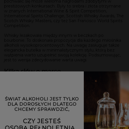
pochwalić się może wieloma nagrodami zdobytymi w
prestiżowych konkursach. Były to srebra i złota otrzymane
w znanych International Wine & Spirit Competition,
International Spirits Challenge, Scottish Whisky Awards, The
Scotch Whisky Masters, czy też San Francisco World Spirits
Competition.
Whisky leżakowała między innymi w beczkach po
bourbonie. To doskonała propozycja dla każdego miłośnika
alkoholi wysokoprocentowych. Na uwagę zasługuje także
elegancka butelka w minimalistycznym stylu, którą bez
wątpienia warto uzupełnić swoją kolekcję. Podsumowując,
jest to wersja zdecydowanie warta uwagi.
Kilka słów o marce
Pierwsza lokalizacja dawnej gorzelni Loch Lomond
pochodzi z 1814 roku. Znajduje się na północnym krańcu
Loch Lomond w pobliżu Tarbet (znanego jako Tarbat).
Obecną firmę założyli w 1964 roku byli właściciele gorzelni
ŚWIAT ALKOHOLI JEST TYLKO
Littlemill w Bowling. Produkcja rozpoczęła się rok później. W
DLA DOROSŁYCH DLATEGO
1984 roku z kolei, destylarnia wstrzymała produkcję do
CHCEMY SPRAWDZIĆ,
czasu przejęcia firmy przez Glen Catrine Bonded
Warehouses i wznowienia działalności w 1987 roku. W 1993
CZY JESTEŚ
roku rozpoczęto wytwarzanie whisky zbożowej. Sześć lat
później dodano nowe alembiki. Co ciekawe, w momencie
OSOBĄ PEŁNOLETNIĄ...