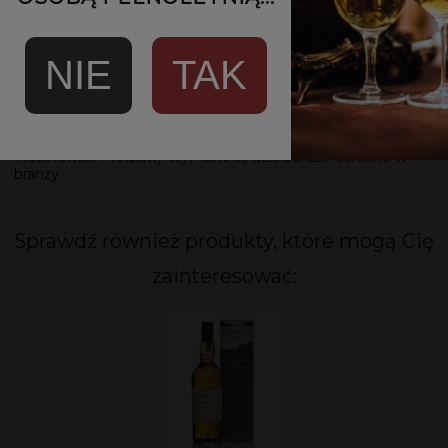
otwarcia destylarni Grain w 1994 roku była to jedyna
destylarnia w Szkocji produkująca zarówno whisky zbożową
jak i słodową.
NIE
TAK
W 2014 roku destylarnia trafiła pod skrzydła Management
Buy In prowadzonej przez dyrektora generalnego Colina
Matthewsa wraz z londyńską grupą Exponent. W czerwcu
2019 roku biznes przejęto w ramach LBO, ponownie
kierowanego przez dyrektora generalnego Colina
Matthewsa. Produkty tej marki są dziś bardzo cenione w
branży.
Sprawdź również produkty, które mogą Cię
zainteresować: