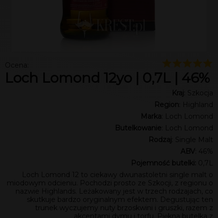
Ocena:
Loch Lomond 12yo | 0,7L | 46%
Kraj
: Szkocja
Region
: Highland
Marka
: Loch Lomond
Butelkowanie
: Loch Lomond
Rodzaj
: Single Malt
ABV
: 46%
Pojemność butelki:
0,7L
Loch Lomond 12 to ciekawy dwunastoletni single malt o
miodowym odcieniu. Pochodzi prosto ze Szkocji, z regionu o
nazwie Highlands. Leżakowany jest w trzech rodzajach, co
skutkuje bardzo oryginalnym efektem. Degustując ten
trunek wyczujemy nuty brzoskwini i gruszki, razem z
akcentami dymu i torfu. Piękna butelka z