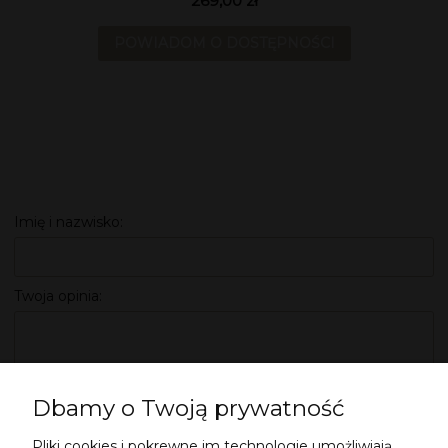
269,00 zł
POWIADOM O DOSTĘPNOŚCI
Imię i nazwisko:
Twoja opinia:
Dbamy o Twoją prywatność
Pliki cookies i pokrewne im technologie umożliwiają