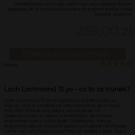
charakterystycznym dla marki logo oraz ozdobny karton
sprawiają, że ta wersja podarowana na prezent będzie robiła
świetne wrażenie.
259,00 zł
POWIADOM O DOSTĘPNOŚCI
Ocena:
Loch Lochmond 12 yo - co to za trunek?
Loch Lochmond 12 yo to wyjątkowy trunek prosto ze
Szkocji. Twórcy postawili na zabutelkowanie go w mocy
46% ABV. Przede wszystkim, odznacza się on
zbalansowanym smakiem z delikatnymi akcentami
brązowego cukru i żółtej śliwki. Dodatkowo, oferuje
przyjemny zapach z nutami pieczonych jabłek i kremowej
wanilii oraz satysfakcjonujący finisz ze słodką wanilią. Napój