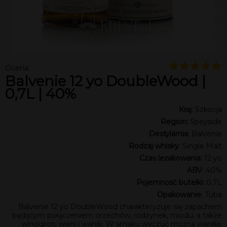
Ocena:
Balvenie 12 yo DoubleWood |
0,7L | 40%
Kraj
: Szkocja
Region:
Speyside
Destylarnia
: Balvenie
Rodzaj whisky
: Single Malt
Czas leżakowania:
12 yo
ABV
: 40%
Pojemność butelki:
0,7L
Opakowanie
: Tuba
Balvenie 12 yo DoubleWood charakteryzuje się zapachem
będącym połączeniem orzechów, rodzynek, miodu, a także
winogron, wiśni i wanilii. W smaku wyczuć można wanilię,