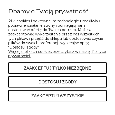
Dbamy o Twoją prywatność
Pliki cookies i pokrewne im technologie umożliwiają
WYŚLIJ
poprawne działanie strony i pomagają nam
dostosować ofertę do Twoich potrzeb. Możesz
zaakceptować wykorzystanie przez nas wszystkich
tych plików i przejść do sklepu lub dostosować użycie
plików do swoich preferencji, wybierając opcję
"Dostosuj zgody".
Więcej o plikach cookies przeczytasz w naszej Polityce
prywatności.
POMOC
ZAAKCEPTUJ TYLKO NIEZBĘDNE
INFORMACJE
DOSTOSUJ ZGODY
O NAS
ZAAKCEPTUJ WSZYSTKIE
POKAŻ PEŁNĄ WERSJĘ STRONY