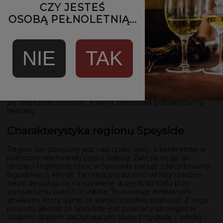
Po jej śmierci destylarnia Cardhu trafiła w ręce jej synowej,
CZY JESTEŚ
Elizabeth Cumming.
OSOBĄ PEŁNOLETNIĄ...
Cechą charakterystyczną etykiety whisky tej marki jest
wizerunek kobiety z flagą. Odnosi się to do nielegalnych
początków destylarni. Jej siedziba mieściła się na wzgórzu,
NIE
TAK
dzięki czemu Helen mogła z dużym wyprzedzeniem
zauważyć zbliżającą się policję. Gdy tak się działo, pracownicy
gorzelni ukrywali aparaturę używaną do pędzenia ich whisky,
a kobieta udawała, że po prostu zajmuje się domem.
Wywieszała także czerwoną flagę, jako ostrzeżenie dla
okolicznych nielegalnych gorzelników, że w pobliżu znajduje
się niebezpieczeństwo, a sama zapraszała policjantów na
herbatę.
Charakterystyka regionu Speyside
Region ten położony jest nad rzeką Spey, a konkretniej w
północno-wschodniej części Szkocji. Zalicza się go do
obszaru Highlands, choć w Speyside panuje zdecydowanie
łagodniejszy klimat. Tamtejsi producenci whisky rzadziej
także decydują się na używanie dużej ilości torfu przy
wytwarzaniu swoich trunków. To owocuje delikatnym
smakiem, który słynie ze swojej wysokiej pijalności. Z tego
powodu alkohol ze Speyside jest polecany szczególnie
osobom dopiero zaczynającym swoją przygodę z whisky i