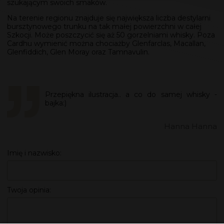
szukającym swoich smaków.
Na terenie regionu znajduje się największa liczba destylarni
bursztynowego trunku na tak małej powierzchni w całej
Szkocji. Może poszczycić się aż 50 gorzelniami whisky. Poza
Cardhu wymienić można chociażby Glenfarclas, Macallan,
Glenfiddich, Glen Moray oraz Tamnavulin.
Przepiękna ilustracja.. a co do samej whisky -
bajka:)
Hanna Hanna
Imię i nazwisko:
Twoja opinia: