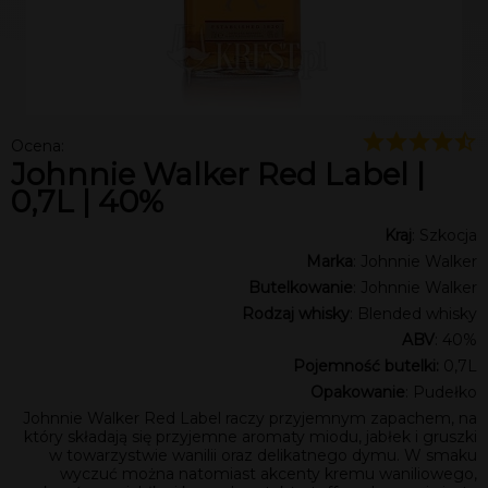
Ocena:
Johnnie Walker Red Label |
0,7L | 40%
Kraj
: Szkocja
Marka
: Johnnie Walker
Butelkowanie
: Johnnie Walker
Rodzaj whisky
: Blended whisky
ABV
: 40%
Pojemność butelki:
0,7L
Opakowanie
: Pudełko
Johnnie Walker Red Label raczy przyjemnym zapachem, na
który składają się przyjemne aromaty miodu, jabłek i gruszki
w towarzystwie wanilii oraz delikatnego dymu. W smaku
wyczuć można natomiast akcenty kremu waniliowego,