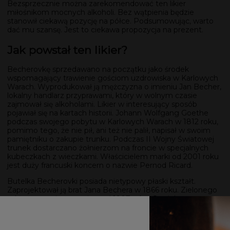
Bezsprzecznie można zarekomendować ten likier
miłośnikom mocnych alkoholi. Bez wątpienia będzie
stanowił ciekawą pozycję na półce. Podsumowując, warto
dać mu szansę. Jest to ciekawa propozycja na prezent.
Jak powstał ten likier?
Becherovkę sprzedawano na początku jako środek
wspomagający trawienie gościom uzdrowiska w Karlowych
Warach. Wyprodukował ją mężczyzna o imieniu Jan Becher,
lokalny handlarz przyprawami, który w wolnym czasie
zajmował się alkoholami. Likier w interesujący sposób
pojawiał się na kartach historii. Johann Wolfgang Goethe
podczas swojego pobytu w Karlowych Warach w 1812 roku,
pomimo tego, że nie pił, ani też nie palił, napisał w swoim
pamiętniku o zakupie trunku. Podczas II Wojny Światowej
trunek dostarczano żołnierzom na froncie w specjalnych
kubeczkach z wieczkami. Właścicielem marki od 2001 roku
jest duży francuski koncern o nazwie Pernod Ricard.
Butelka Becherovki posiada nietypowy płaski kształt.
Zaprojektował ją brat Jana Bechera w 1866 roku. Zielonego
szkła używa się natomiast od 1907 roku. Co ciekawe, na
zimowe przeziębienie zaleca się użyć gorącej wody z
kieliszkiem Becherovki, łyżeczką miodu oraz plasterkiem
cytryny.