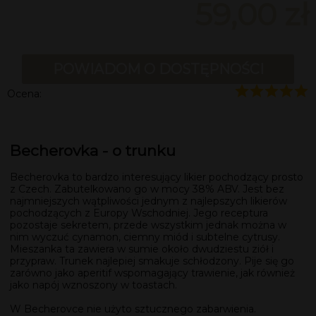
59,00 zł
POWIADOM O DOSTĘPNOŚCI
Ocena:
Becherovka - o trunku
Becherovka to bardzo interesujący likier pochodzący prosto
z Czech. Zabutelkowano go w mocy 38% ABV. Jest bez
najmniejszych wątpliwości jednym z najlepszych likierów
pochodzących z Europy Wschodniej. Jego receptura
pozostaje sekretem, przede wszystkim jednak można w
nim wyczuć cynamon, ciemny miód i subtelne cytrusy.
Mieszanka ta zawiera w sumie około dwudziestu ziół i
przypraw. Trunek najlepiej smakuje schłodzony. Pije się go
zarówno jako aperitif wspomagający trawienie, jak również
jako napój wznoszony w toastach.
W Becherovce nie użyto sztucznego zabarwienia.