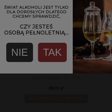
ŚWIAT ALKOHOLI JEST TYLKO
DLA DOROSŁYCH DLATEGO
Sprawdź również produkty, które mogą Cię
CHCEMY SPRAWDZIĆ,
zainteresować:
CZY JESTEŚ
OSOBĄ PEŁNOLETNIĄ...
NIE
TAK
Jägermeister | 1L | 35%
69,00 zł
POWIADOM O DOSTĘPNOŚCI