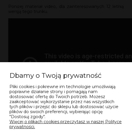
Poniżej materiał video, dla zainteresowanych 12 letnią
wersją tego trunku.
Dbamy o Twoją prywatność
Pliki cookies i pokrewne im technologie umożliwiają
poprawne działanie strony i pomagają nam
dostosować ofertę do Twoich potrzeb. Możesz
zaakceptować wykorzystanie przez nas wszystkich
tych plików i przejść do sklepu lub dostosować użycie
plików do swoich preferencji, wybierając opcję
"Dostosuj zgody".
Więcej o plikach cookies przeczytasz w naszej Polityce
prywatności.
POMOC