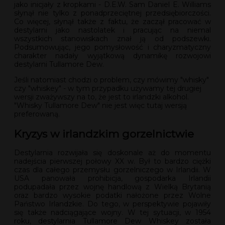
jako inicjały z kropkami - D.E.W. Sam Daniel E. Williams
słynął nie tylko z ponadprzeciętnej przedsiębiorczości.
Co więcej, słynął także z faktu, że zaczął pracować w
destylarni jako nastolatek i pracując na niemal
wszystkich stanowiskach znał ją od podszewki.
Podsumowując, jego pomysłowość i charyzmatyczny
charakter nadały wyjątkową dynamikę rozwojowi
destylarni Tullamore Dew.
Jeśli natomiast chodzi o problem, czy mówimy "whisky"
czy "whiskey" - w tym przypadku używamy tej drugiej
wersji zważywszy na to, że jest to irlandzki alkohol.
"Whisky Tullamore Dew" nie jest więc tutaj wersją
preferowaną.
Kryzys w irlandzkim gorzelnictwie
Destylarnia rozwijała się doskonale aż do momentu
nadejścia pierwszej połowy XX w. Był to bardzo ciężki
czas dla całego przemysłu gorzelniczego w Irlandii. W
USA panowała prohibicja, gospodarka Irlandii
podupadała przez wojnę handlową z Wielką Brytanią
oraz bardzo wysokie podatki nałożone przez Wolne
Państwo Irlandzkie. Do tego, w perspektywie pojawiły
się także nadciągające wojny. W tej sytuacji, w 1954
roku, destylarnia Tullamore Dew Whiskey została