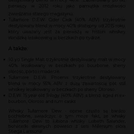
destylowany blend w mocy 46%. Zaoferowany po raz
pierwszy w 2012 roku jako pamiątka możliwości
zwiedzania starego magazynu.
Tullamore D.E.W. Cider Cask (40% ABV): trzykrotnie
destylowany blend w mocy 40% dostępny od 2015 roku,
który uważany jest za pierwszą w historii whiskey
irlandzką leżakowaną w beczkach po cydrze.
A także:
10 yo Single Malt trzykrotnie destylowany malt w mocy
40% leżakowany w beczkach po bourbonie, sherry
oloroso, porto i maderze.
Tullamore D.E.W. Phoenix trzykrotnie destylowany
blend w mocy 55% ABV z dużą zawartością pot still
whiskey leżakowany w beczkach po sherry Oloroso.
D.E.W. 15 year old Trilogy (40% ABV): a blend; aged in ex-
bourbon, Oloroso and rum casks
Whisky Tullamore Dew - opinie często są bardzo
pochlebne, świadczyć o tym może fakt, że whisky
Tullamore Dew to lubiona whisky Lisbeth Salander,
bohaterki sławnych powieści z serii Millenium pióra
Stiega Larssona!