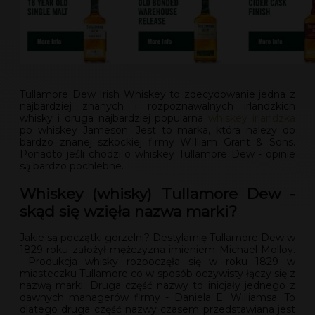
Tullamore Dew Irish Whiskey to zdecydowanie jedna z
najbardziej znanych i rozpoznawalnych irlandzkich
whisky i druga najbardziej popularna
whiskey irlandzka
po whiskey Jameson. Jest to marka, która należy do
bardzo znanej szkockiej firmy WIlliam Grant & Sons.
Ponadto jeśli chodzi o whiskey Tullamore Dew - opinie
są bardzo pochlebne.
Whiskey (whisky) Tullamore Dew -
skąd się wzięła nazwa marki?
Jakie są początki gorzelni? Destylarnię Tullamore Dew w
1829 roku założył mężczyzna imieniem Michael Molloy.
Produkcja whisky rozpoczęła się w roku 1829 w
miasteczku Tullamore co w sposób oczywisty łączy się z
nazwą marki. Druga część nazwy to inicjały jednego z
dawnych managerów firmy - Daniela E. Williamsa. To
dlatego druga część nazwy czasem przedstawiana jest