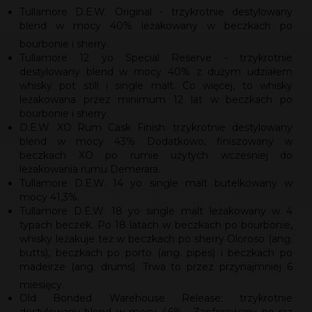
Tullamore D.E.W. Original - trzykrotnie destylowany
blend w mocy 40% leżakowany w beczkach po
bourbonie i sherry.
Tullamore 12 yo Special Reserve - trzykrotnie
destylowany blend w mocy 40% z dużym udziałem
whisky pot still i single malt. Co więcej, to whisky
leżakowana przez minimum 12 lat w beczkach po
bourbonie i sherry.
D.E.W. XO Rum Cask Finish: trzykrotnie destylowany
blend w mocy 43%. Dodatkowo, finiszowany w
beczkach XO po rumie użytych wcześniej do
leżakowania rumu Demerara.
Tullamore D.E.W. 14 yo single malt butelkowany w
mocy 41,3%.
Tullamore D.E.W. 18 yo single malt leżakowany w 4
typach beczek. Po 18 latach w beczkach po bourbonie,
whisky leżakuje też w beczkach po sherry Oloroso (ang.
butts), beczkach po porto (ang. pipes) i beczkach po
madeirze (ang. drums). Trwa to przez przynajmniej 6
miesięcy.
Old Bonded Warehouse Release: trzykrotnie