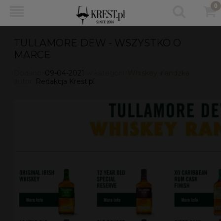
TULLAMORE DEW - WSZYSTKO O
MARCE
Dodano:
09-04-2021
w kategorii:
Whiskey irlandzka
autor:
Redakcja Krest.pl