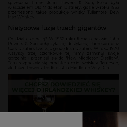
sprzedana firmie John Powers & Son, która była
właścicielem Old Middleton Distillery, gdzie w roku 1963
przeniesiono także produkcję whisky Tullamore Dew
Irish Whiskey.
Nietypowa fuzja trzech gigantów
Co działo się dalej? W 1966 roku firma o nazwie John
Powers & Son połączyła się destylarnią Jameson oraz
Cork Distillers tworząc grupę Irish Distillers. W roku 1970
wszyscy trzej członkowie tej firmy zamknęli swoje
gorzelnie i przenieśli się do "New Middleton Distillery".
Tam rozpoczęła się produkcja m.in. whiskey Jameson,
ale także Powers, Redbreast in Middleton Very Rare.