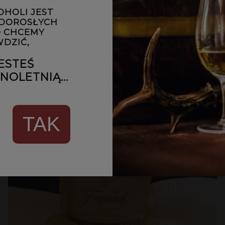
OHOLI JEST
 DOROSŁYCH
 CHCEMY
DZIĆ,
ESTEŚ
OLETNIĄ...
TAK