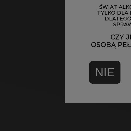
ŚWIAT ALK
TYLKO DLA
DLATEGO
SPRAW
CZY J
OSOBĄ PEŁN
NIE