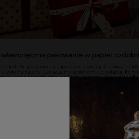
 własnoręczna pakowanie w papier ozdob
leganckich sposobów na zapakowanie wina jest owinięcie bute
 u góry na butelce i związujemy sznurkiem lub wstążką. Kolejną
szara wersja kolorystyczna, do której możemy dodać niewielk
ei z butelki owiniętej w ręcznik kuchenny. Innym materiałem,
ej oryginalnych pomysłach. Ponieważ pakujemy wino na święta,
o niezwykle charyzmatyczna propozycja, którą warto później uwi
 pomponów, kawałka filcu na czapeczki, watę i koralik, który bę