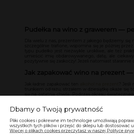
Pudełka na wino z grawerem — p
Dla wielu z nas, prezentem z jakiego będziemy się n
szczególnie trafione, wspomina się je później prz
typu pudełko jest niezwykle urokliwe, ale też pra
umieścić imię obdarowywanego, datę, ale ciekawy
pozytywnie się zaskoczy! Jeżeli natomiast staranni
Jak zapakować wino na prezent 
Jak ładnie zapakować ten
alkohol na prezent
? Jeśli
trunkiem od razu, strzałem w dziesiątkę okaże się 
się na ostatnią chwilę. Podczas okresu świąteczne
odpowiednim guście. Klasyczne okażą się wersje jed
wzory takie jak dzwonki, kokardki, czy bombki. Jeśli
Dbamy o Twoją prywatność
wersji, okraszone śmiesznym komentarzem. Do pak
winem!
Pliki cookies i pokrewne im technologie umożliwiają popr
wszystkich tych plików i przejść do sklepu lub dostosować u
Więcej o plikach cookies przeczytasz w naszej Polityce pryw