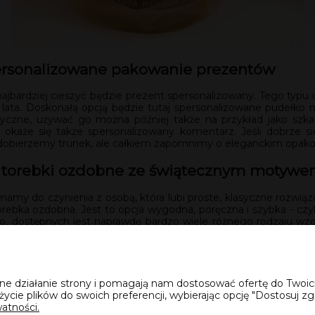
ersonalizowane pakowanie prezentów
ajbardziej cieszyć będzie prezent spersonalizowany. Tego typu u
ez lata. Doskonałą opcją będzie tutaj spersonalizowane pudełko
ktyczne, używać go można później także na przykład jako szka
 okaże się także spersonalizowany komentarz. Jeśli dobrze
e dobierzemy trunek, ale całkiem zapomnimy o eleganckim opakow
— torebki ozdobne ze świątecznym motyw
 mamy do czynienia z osobą, która lubi proste, klasyczne rozw
torebka ozdobna. Jest to opcja wygodna, poręczna i szybka - cz
go, dostępnych jest naprawdę bardzo wiele różnego rodzaju w
nokolorowe (na przykład w srebrze), czy w barwach świątecznych
 są to zbyt proste dla nas opcje, do gry wkraczają wzory z renife
unku można dołączyć także etykietkę z życzeniami. Na pewno 
awne działanie strony i pomagają nam dostosować ofertę do Two
życie plików do swoich preferencji, wybierając opcję "Dostosuj zg
atności.