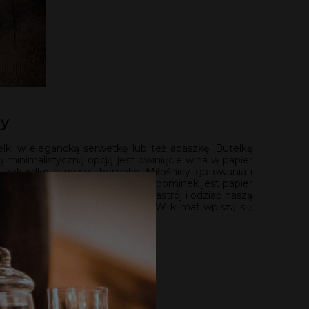
ny
lki w elegancką serwetkę lub też apaszkę. Butelkę
 minimalistyczną opcją jest owinięcie wina w papier
ą kokardkę, a nawet bombkę. Miłośnicy gotowania i
 w który można zapakować nasz upominek jest papier
 możemy wpisać się w zimowy nastrój i odziać naszą
ecznić na wigilijnej fotografii! W klimat wpiszą się
dzie służył za nos.