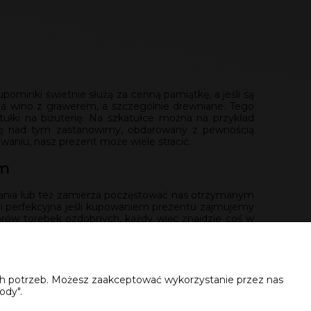
pominki świetnie służą za cenną pamiątkę, a jeśli są
 na wino z grawerem, a szczególnie drewniane. Tego
tułki na biżuterię. Na szkatułce można na przykład
 się nad tym zastanowimy, obdarowany z pewnością
aniu, nasz prezent może wiele stracić.
em
iązania lub też zamierza poczęstować nas otrzymanym
yli perfekcyjna jeśli kupowaniem prezentu zajmujemy
zorów torebek ozdobnych, każdy więc znajdzie coś w
 (zieleń, czerwień, srebro). Później mamy delikatne
rami, mikołajami i choinką, także w tej zabawniejszej
miło będzie je przeczytać, racząc się otrzymanym
ich potrzeb. Możesz zaakceptować wykorzystanie przez nas
ody".