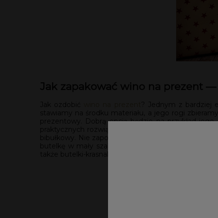
Jak zapakować wino na prezent —
Jak ozdobić
wino na prezent
? Jednym z bardziej e
stawiamy na środku materiału, a jego rogi zbieramy
prezentowy. Dobrą opcją będzie na przykład jego 
praktycznych rozwiązań na pewno ucieszą się z kol
bibułkowy. Nie zapomnieliśmy także o nieco bardzi
butelkę w mały szalik, czapeczkę, a nawet sweter! T
także butelki-krasnale. Będziemy potrzebować do tego