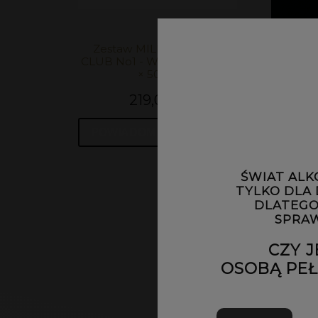
Zestaw MILER TASTING
CLUB No1 - Whisky Miler – 4
× 50 ml
219,00 zł
POWIADOM O DOSTĘPNOŚCI
ŚWIAT ALK
TYLKO DLA
DLATEGO
SPRAW
CZY J
OSOBĄ PEŁN