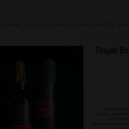
K
KONIAK
CALVADOS
RUM
GIN
ALKOHOLE MOCNE
WIN
Royal Br
Royal Brack
edycja od niezal
przez dek
Ximénez pierwsze
filtra