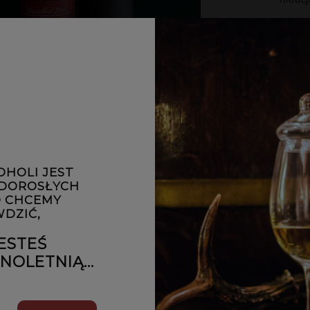
Profil aroma
jabłoni i mor
Smak: Pełne
delikatnym
przyprawy, tak
Finisz: Długi
wanilii, przec
Subtelne nuty 
OHOLI JEST
Ta edycja dos
 DOROSŁYCH
 CHCEMY
DZIĆ,
ESTEŚ
OLETNIĄ...