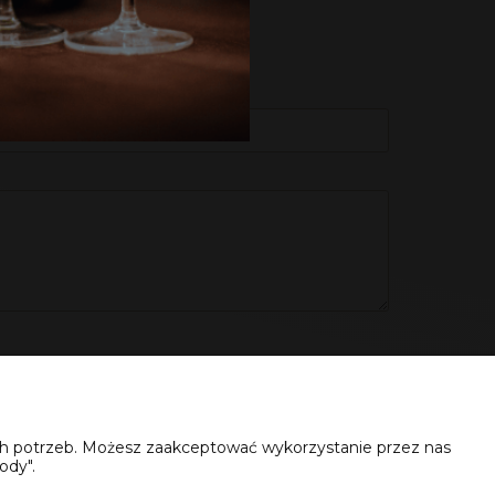
ich potrzeb. Możesz zaakceptować wykorzystanie przez nas
ody".