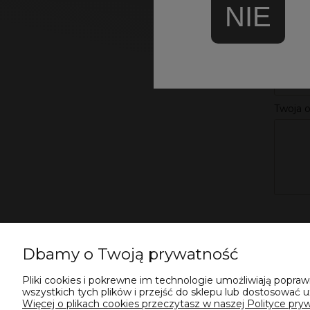
NIE
Imię i 
Twoja o
Dbamy o Twoją prywatność
Pliki cookies i pokrewne im technologie umożliwiają popr
wszystkich tych plików i przejść do sklepu lub dostosować u
Więcej o plikach cookies przeczytasz w naszej Polityce pryw