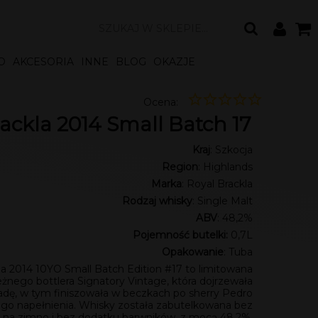
O
AKCESORIA
INNE
BLOG
OKAZJE
Ocena:
ackla 2014 Small Batch 17
Kraj
: Szkocja
Region
: Highlands
Marka
: Royal Brackla
Rodzaj whisky
: Single Malt
ABV
: 48,2%
Pojemność butelki:
0,7L
Opakowanie
: Tuba
la 2014 10YO Small Batch Edition #17 to limitowana
eżnego bottlera Signatory Vintage, która dojrzewała
adę, w tym finiszowała w beczkach po sherry Pedro
go napełnienia. Whisky została zabutelkowana bez
cji na zimno i bez dodatku barwników, z mocą 48,2%.