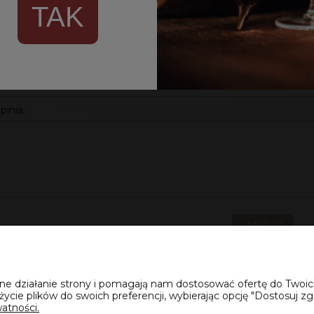
TAK
nazwisko:
pinia:
WYŚLIJ
awne działanie strony i pomagają nam dostosować ofertę do Two
życie plików do swoich preferencji, wybierając opcję "Dostosuj zg
atności.