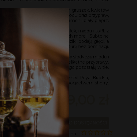
tyczny: Bogaty aromat dojrzałych gruszek, kwiatów
eli, uzupełniony nutami wanilii, miodu oraz przypraw,
takich jak cynamon i biały pieprz.
 i kremowe nuty pieczonych jabłek, miodu i toffi, z
i akcentami cytrusów i suszonych moreli. Subtelne
ie jak gałka muszkatołowa i goździki, dodają głębi, a
wpływ dębu zapewnia strukturę bez dominacji.
 i zrównoważony, z utrzymującą się słodyczą miodu i
hodzącą w lekką suchość dębu i delikatne przyprawy.
migdałów i olejku pomarańczowego pozostają w tle.
konale oddaje charakterystyczny styl Royal Brackla,
łącząc elegancję i owocowość z bogactwem sherry.
369,00 zł
POWIADOM O DOSTĘPNOŚCI
Ocena: