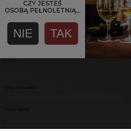
Smak oferuje ciemną czekoladę, karmel, suszone owoce,
CZY JESTEŚ
dym, paloną kawę i skórę. Finisz jest średnio długi, z nutami
OSOBĄ PEŁNOLETNIĄ...
popiołu i słodowego posmaku.
569,00 zł
NIE
TAK
POWIADOM O DOSTĘPNOŚCI
Ocena:
Imię i nazwisko:
Twoja opinia: