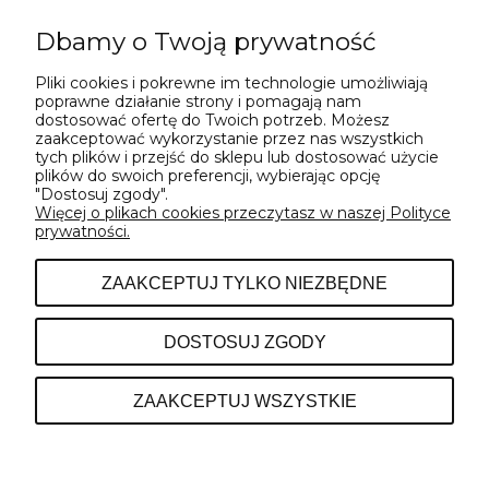
Dbamy o Twoją prywatność
Pliki cookies i pokrewne im technologie umożliwiają
WYŚLIJ
poprawne działanie strony i pomagają nam
dostosować ofertę do Twoich potrzeb. Możesz
zaakceptować wykorzystanie przez nas wszystkich
tych plików i przejść do sklepu lub dostosować użycie
plików do swoich preferencji, wybierając opcję
"Dostosuj zgody".
Więcej o plikach cookies przeczytasz w naszej Polityce
prywatności.
POMOC
ZAAKCEPTUJ TYLKO NIEZBĘDNE
INFORMACJE
DOSTOSUJ ZGODY
O NAS
ZAAKCEPTUJ WSZYSTKIE
POKAŻ PEŁNĄ WERSJĘ STRONY