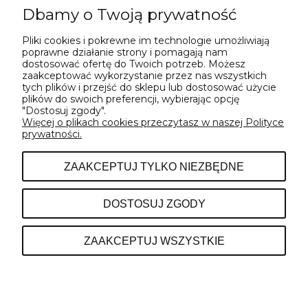
Dbamy o Twoją prywatność
Pliki cookies i pokrewne im technologie umożliwiają
WYŚLIJ
poprawne działanie strony i pomagają nam
dostosować ofertę do Twoich potrzeb. Możesz
zaakceptować wykorzystanie przez nas wszystkich
tych plików i przejść do sklepu lub dostosować użycie
plików do swoich preferencji, wybierając opcję
"Dostosuj zgody".
Więcej o plikach cookies przeczytasz w naszej Polityce
prywatności.
POMOC
ZAAKCEPTUJ TYLKO NIEZBĘDNE
INFORMACJE
DOSTOSUJ ZGODY
O NAS
ZAAKCEPTUJ WSZYSTKIE
POKAŻ PEŁNĄ WERSJĘ STRONY