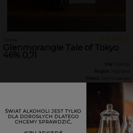
Ocena:
Glenmorangie Tale of Tokyo
46% 0,7l
Kraj
: Szkocja
Region
: Highland
Marka
: Glenmorangie
Rodzaj whisky
: Single Malt
ABV
: 46%
Pojemność butelki:
0,7L
Opakowanie
: Pudełko
ŚWIAT ALKOHOLI JEST TYLKO
Limitowana edycja inspirowana kontrastami Tokio.
DLA DOROSŁYCH DLATEGO
Dojrzewała w rzadkich beczkach z japońskiego dębu
CHCEMY SPRAWDZIĆ,
Mizunara oraz w beczkach po bourbonie i sherry. Aromat to
toffi, kadzidło, skóra, pomarańcza, wiśnia i biały pieprz. Smak