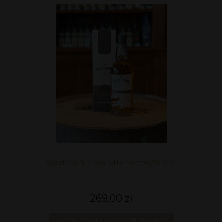
West Cork Cask Strenght 62% 0,7l
269,00 zł
POWIADOM O DOSTĘPNOŚCI