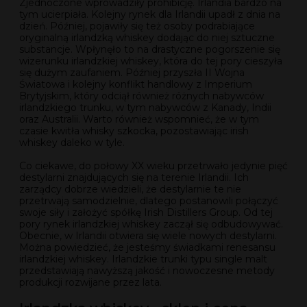
Zjednoczone wprowadziły prohibicję. Irlandia bardzo na
tym ucierpiała. Kolejny rynek dla Irlandii upadł z dnia na
dzień. Później, pojawiły się też osoby podrabiające
oryginalną irlandzką whiskey dodając do niej sztuczne
substancje. Wpłynęło to na drastyczne pogorszenie się
wizerunku irlandzkiej whiskey, która do tej pory cieszyła
się dużym zaufaniem. Później przyszła II Wojna
Światowa i kolejny konflikt handlowy z Imperium
Brytyjskim, który odciął również różnych nabywców
irlandzkiego trunku, w tym nabywców z Kanady, Indii
oraz Australii. Warto również wspomnieć, że w tym
czasie kwitła whisky szkocka, pozostawiając irish
whiskey daleko w tyle.
Co ciekawe, do połowy XX wieku przetrwało jedynie pięć
destylarni znajdujących się na terenie Irlandii. Ich
zarządcy dobrze wiedzieli, że destylarnie te nie
przetrwają samodzielnie, dlatego postanowili połączyć
swoje siły i założyć spółkę Irish Distillers Group. Od tej
pory rynek irlandzkiej whiskey zaczął się odbudowywać.
Obecnie, w Irlandii otwiera się wiele nowych destylarni.
Można powiedzieć, że jesteśmy świadkami renesansu
irlandzkiej whiskey. Irlandzkie trunki typu single malt
przedstawiają nawyższą jakość i nowoczesne metody
produkcji rozwijane przez lata.