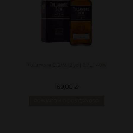
Tullamore D.E.W. 12 yo | 0,7L | 40%
169,00 zł
POWIADOM O DOSTĘPNOŚCI