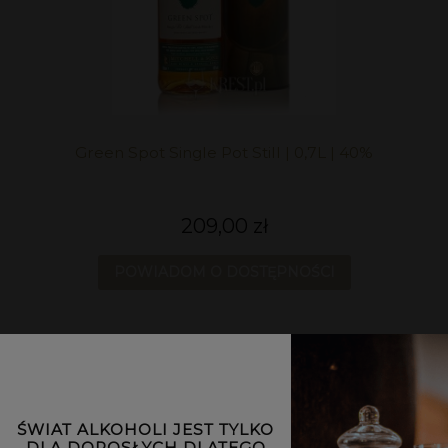
Green Spot Single Pot Still | 0,7L | 40%
209,00 zł
POWIADOM O DOSTĘPNOŚCI
ŚWIAT ALKOHOLI JEST TYLKO
DLA DOROSŁYCH DLATEGO