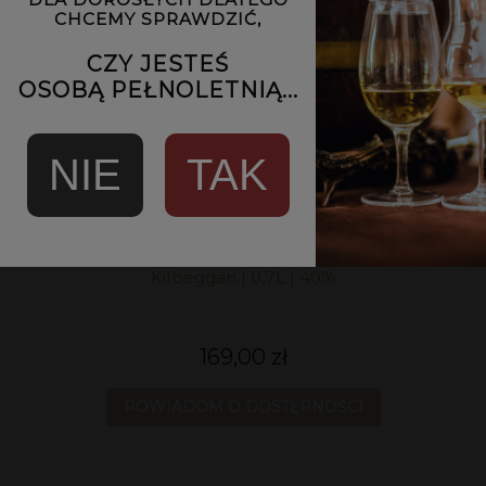
CHCEMY SPRAWDZIĆ,
CZY JESTEŚ
OSOBĄ PEŁNOLETNIĄ...
NIE
TAK
Kilbeggan | 0,7L | 40%
169,00 zł
POWIADOM O DOSTĘPNOŚCI