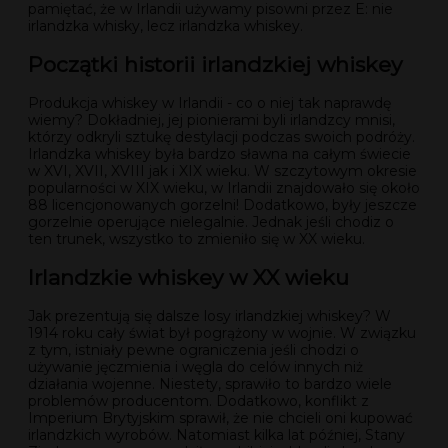
pamiętać, że w Irlandii używamy pisowni przez E: nie
irlandzka whisky, lecz irlandzka whiskey.
Początki historii irlandzkiej whiskey
Produkcja whiskey w Irlandii - co o niej tak naprawdę
wiemy? Dokładniej, jej pionierami byli irlandzcy mnisi,
którzy odkryli sztukę destylacji podczas swoich podróży.
Irlandzka whiskey była bardzo sławna na całym świecie
w XVI, XVII, XVIII jak i XIX wieku. W szczytowym okresie
popularności w XIX wieku, w Irlandii znajdowało się około
88 licencjonowanych gorzelni! Dodatkowo, były jeszcze
gorzelnie operujące nielegalnie. Jednak jeśli chodiz o
ten trunek, wszystko to zmieniło się w XX wieku.
Irlandzkie whiskey w XX wieku
Jak prezentują się dalsze losy irlandzkiej whiskey? W
1914 roku cały świat był pogrążony w wojnie. W związku
z tym, istniały pewne ograniczenia jeśli chodzi o
używanie jęczmienia i węgla do celów innych niż
działania wojenne. Niestety, sprawiło to bardzo wiele
problemów producentom. Dodatkowo, konflikt z
Imperium Brytyjskim sprawił, że nie chcieli oni kupować
irlandzkich wyrobów. Natomiast kilka lat później, Stany