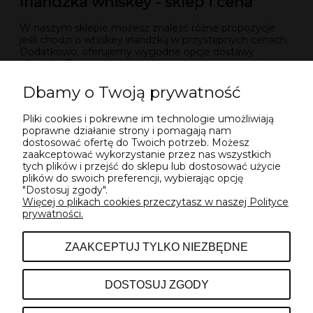
Irlandzka whiskey - sklep i cena
W naszym sklepie możesz znaleźć różne propozycje
jeśli chodzi o whiskey irlandzką w przystępnych cenach.
Dodatkowo, oferujemy wygodne opcje dostawy
alkoholu. Z pewnością znajdziesz coś, co wpisze się w
Twoje gusta! Irlandzka whiskey to wiele ciekawych
ekspresji o różnych profilach smakowych. Z nami masz
Dbamy o Twoją prywatność
okazję je poznać! Dodaj do koszyka, sprawdź już teraz
czym charakteryzuje się produkowana tam whiskey i
Pliki cookies i pokrewne im technologie umożliwiają
poznaj jej niepowtarzalny smak! Do znanych whiskey
poprawne działanie strony i pomagają nam
należy na przykład marka
Jameson
czy Tullamore.
dostosować ofertę do Twoich potrzeb. Możesz
Serdecznie zapraszamy. Zakup produktów wyłącznie
zaakceptować wykorzystanie przez nas wszystkich
dla osób, które mają ukończone 18 lat.
tych plików i przejść do sklepu lub dostosować użycie
plików do swoich preferencji, wybierając opcję
"Dostosuj zgody".
Więcej o plikach cookies przeczytasz w naszej Polityce
prywatności.
POMOC
ZAAKCEPTUJ TYLKO NIEZBĘDNE
INFORMACJE
DOSTOSUJ ZGODY