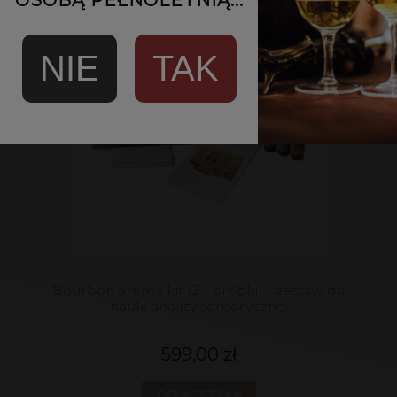
NIE
TAK
Bourbon aroma kit (24 próbki) - zestaw do
nauki analizy sensorycznej
599,00 zł
DO KOSZYKA