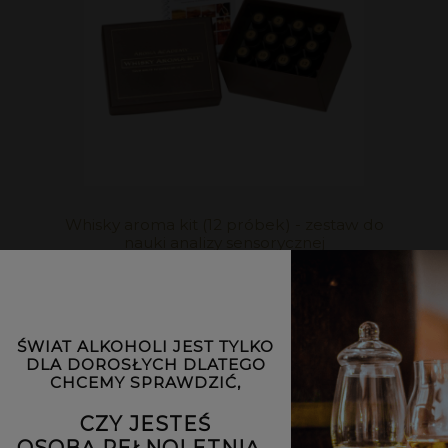
Whisky aroma kit (12 próbek) - zestaw do
nauki analizy sensorycznej
349,00 zł
DO KOSZYKA
ŚWIAT ALKOHOLI JEST TYLKO
DLA DOROSŁYCH DLATEGO
CHCEMY SPRAWDZIĆ,
CZY JESTEŚ
OSOBĄ PEŁNOLETNIĄ...