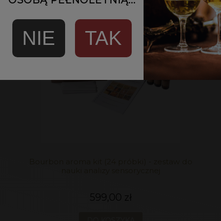
NIE
TAK
Bourbon aroma kit (24 próbki) - zestaw do
nauki analizy sensorycznej
599,00 zł
DO KOSZYKA