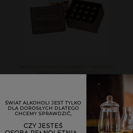
Whisky aroma kit (12 próbek) - zestaw do
nauki analizy sensorycznej
349,00 zł
DO KOSZYKA
ŚWIAT ALKOHOLI JEST TYLKO
DLA DOROSŁYCH DLATEGO
CHCEMY SPRAWDZIĆ,
CZY JESTEŚ
OSOBĄ PEŁNOLETNIĄ...