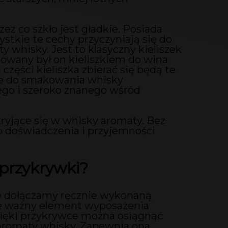
ez co szkło jest gładkie. Posiada
ystkie te cechy przyczyniają się do
 whisky. Jest to klasyczny kieliszek
rowany był on kieliszkiem do wina
zęści kieliszka zbierać się będą te
alne do smakowania whisky
nego i szeroko znanego wśród
ryjące się w whisky aromaty. Bez
 doświadczenia i przyjemności
 przykrywki?
e dołączamy ręcznie wykonaną
le ważny element wyposażenia
zięki przykrywce można osiągnąć
 aromaty whisky. Zapewnia ona