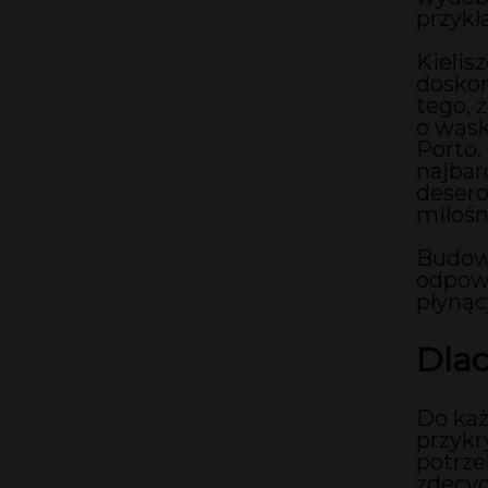
przykł
Kielis
doskon
tego, 
o wąsk
Porto.
najbar
desero
miłośn
Budowa
odpowi
płynąc
Dlac
Do każ
przykr
potrze
zdecyd