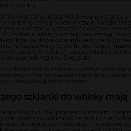
adów trunku.
zek Galway także jest produkowany ręcznie, prz
ale przemyślane proporcje czarki i nóżki. Wsz
że jest on w stanie wzmocnić owocowe aromaty
im kształcie, która nie ma przewężenia. Inspi
 Tego typu budowa gwarantuje to, że w górnej c
dziej lotne aromaty. Szkło to jest wręcz ide
wych, słodkich i lekkich, na przykład z cenio
ików alkoholi regionu Speyside.
 kieliszka ma za zadanie wydobyć wszelkie k
edniego szkła, pozbawieni będziemy pełnego
ych z degustacji tych trunków.
zego szklanki do whisky mają
dego kieliszka zakupionego w naszym sklepi
ywkę. Mamy świadomość, że jest to niezwyk
bnego do degustacji. Dlaczego? To właśnie d
owanie większą intensywność jeśli chodzi o