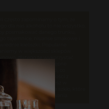
oli często zapominamy o tym, że
o dla nas alkoholu to nie wszystko.
aby posmakować danego trunku,
ego tajemnice, niuanse smakowe i
iednie kieliszki. Popularne
staniemy w większości sklepów
ynowo, dlatego te wykorzystać
astronomii. Ogólnodostępne
e także zbyt duże czarki, co
wanie pełnej przyjemności z
Kieliszki, jakie znajdziesz w
rofesjonalnie wykonane szkło, które
e doświadczenie kosztowania.