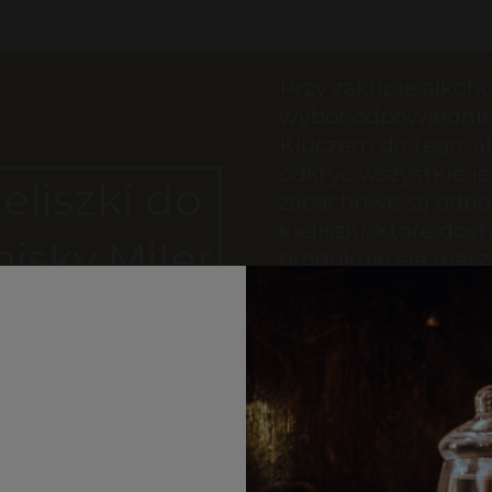
Przy zakupie alkoh
wybór odpowiednieg
Kluczem do tego, 
odkryć wszystkie j
ieliszki do
zapachowe są odpow
kieliszki, które do
isky Miler
produkuje się masz
można jedynie w g
Spirits
kieliszki mają zwykl
uniemożliwia odczu
degustacji napojów. 
naszym sklepie to p
pozwoli Ci na pełn