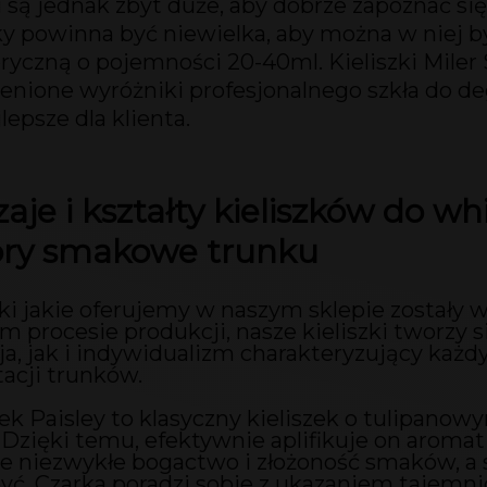
i są jednak zbyt duże, aby dobrze zapoznać się
y powinna być niewielka, aby można w niej b
ryczną o pojemności 20-40ml. Kieliszki Miler 
nione wyróżniki profesjonalnego szkła do deg
lepsze dla klienta.
aje i kształty kieliszków do w
ory smakowe trunku
zki jakie oferujemy w naszym sklepie zostały 
m procesie produkcji, nasze kieliszki tworzy
ja, jak i indywidualizm charakteryzujący każdy
acji trunków.
zek Paisley to klasyczny kieliszek o tulipano
. Dzięki temu, efektywnie aplifikuje on aromat
e niezwykłe bogactwo i złożoność smaków, a s
ć. Czarka poradzi sobie z ukazaniem tajemnic