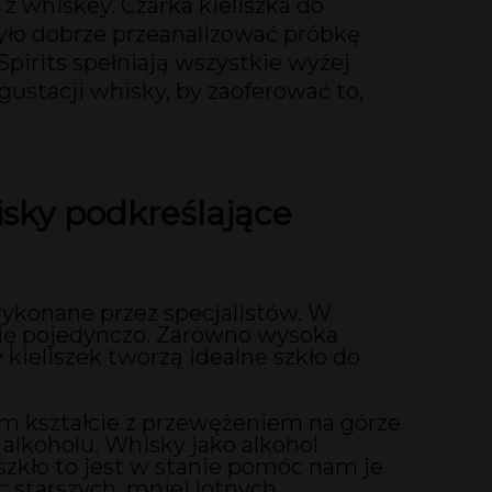
 z whiskey. Czarka kieliszka do
yło dobrze przeanalizować próbkę
Spirits spełniają wszystkie wyżej
ustacji whisky, by zaoferować to,
hisky podkreślające
wykonane przez specjalistów. W
 się pojedynczo. Zarówno wysoka
 kieliszek tworzą idealne szkło do
wym kształcie z przewężeniem na górze
 alkoholu. Whisky jako alkohol
zkło to jest w stanie pomóc nam je
 starszych, mniej lotnych