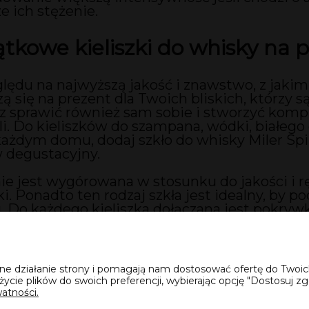
e ich stężenie.
tkowe kieliszki do whisky na p
lędu na najwyższą jakość i znawstwo, z jakim
ą się na prezent dla Twoich bliskich, którzy 
 sprawić również sam sobie i stworzyć komp
li. Do kieliszków do szampana, wódki, białego
każdym domu, dodaj szkło do whisky Miler Spi
 degustacyjny.
ie jest wygórowana w stosunku do jakości i 
zki. Ponadto ten rodzaj szkła jest idealny, by p
. Do każdego kieliszka dołączana jest pokrywk
ec ulatnianiu się alkoholu. Nie znajdziesz łatw
 do nich podobne.
awne działanie strony i pomagają nam dostosować ofertę do Two
życie plików do swoich preferencji, wybierając opcję "Dostosuj zg
atności.