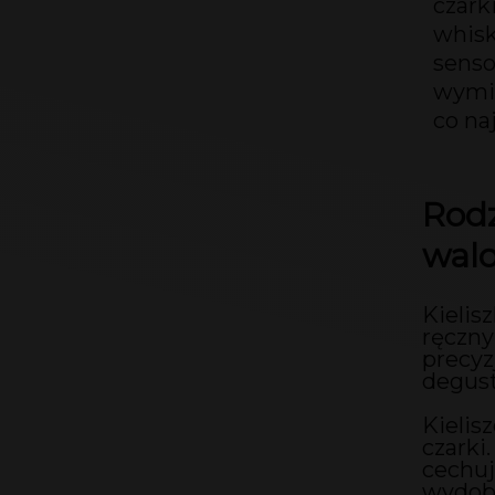
czark
whisk
senso
wymie
co naj
Rodz
wal
Kielis
ręczny
precyz
degust
Kielis
czarki
cechuj
wydoby