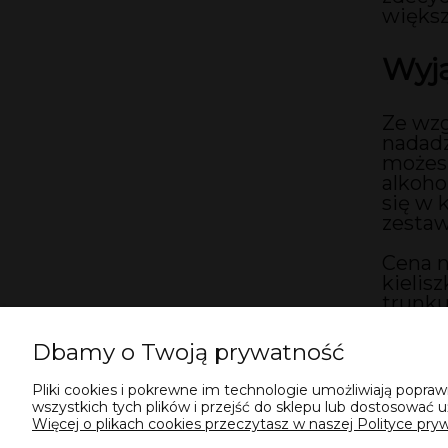
większ
Wyją
Ze wzg
nadadz
możesz
alkoho
się w 
zestaw
Cena n
kielis
trunku
zapobi
byłoby
Dbamy o Twoją prywatność
Pliki cookies i pokrewne im technologie umożliwiają popr
wszystkich tych plików i przejść do sklepu lub dostosować u
Więcej o plikach cookies przeczytasz w naszej Polityce pryw