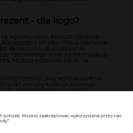
rezent - dla kogo?
 są wykonywane, kieliszki idealnie
są koneserami whisky. Miły podarunek
let akcesoriów do podawania
 czy czerwonego wina, które znajdują
rits. Możesz postawić także na
ręcznej metody, jaką wytwarzane są
odziwiać złocisty kolor ulubionego
a, by zintensyfikować aromaty i
o na rynku szkła do whisky, które
ich potrzeb. Możesz zaakceptować wykorzystanie przez nas
ody".